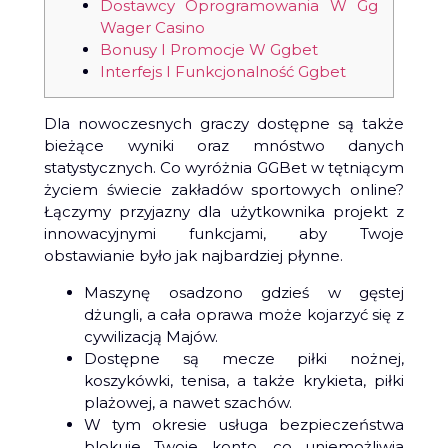
Dostawcy Oprogramowania W Gg
Wager Casino
Bonusy I Promocje W Ggbet
Interfejs I Funkcjonalność Ggbet
Dla nowoczesnych graczy dostępne są także
bieżące wyniki oraz mnóstwo danych
statystycznych. Co wyróżnia GGBet w tętniącym
życiem świecie zakładów sportowych online?
Łączymy przyjazny dla użytkownika projekt z
innowacyjnymi funkcjami, aby Twoje
obstawianie było jak najbardziej płynne.
Maszynę osadzono gdzieś w gęstej
dżungli, a cała oprawa może kojarzyć się z
cywilizacją Majów.
Dostępne są mecze piłki nożnej,
koszykówki, tenisa, a także krykieta, piłki
plażowej, a nawet szachów.
W tym okresie usługa bezpieczeństwa
blokuje Twoje konto, co uniemożliwia