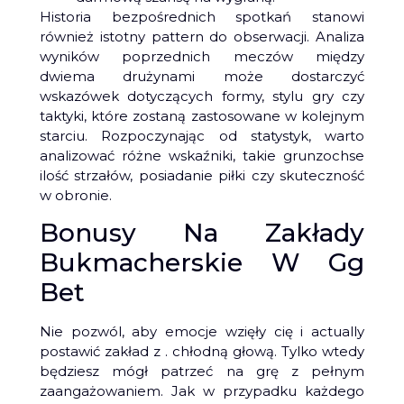
Historia bezpośrednich spotkań stanowi
również istotny pattern do obserwacji. Analiza
wyników poprzednich meczów między
dwiema drużynami może dostarczyć
wskazówek dotyczących formy, stylu gry czy
taktyki, które zostaną zastosowane w kolejnym
starciu. Rozpoczynając od statystyk, warto
analizować różne wskaźniki, takie grunzochse
ilość strzałów, posiadanie piłki czy skuteczność
w obronie.
Bonusy Na Zakłady
Bukmacherskie W Gg
Bet
Nie pozwól, aby emocje wzięły cię i actually
postawić zakład z . chłodną głową. Tylko wtedy
będziesz mógł patrzeć na grę z pełnym
zaangażowaniem. Jak w przypadku każdego