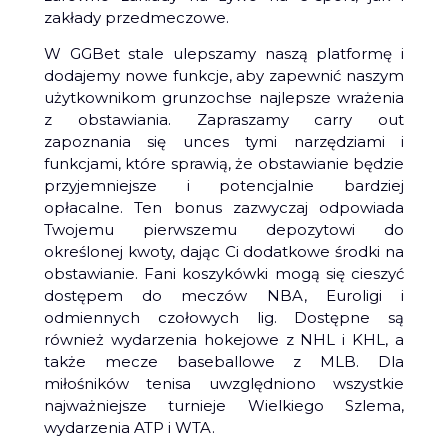
zakłady przedmeczowe.
W GGBet stale ulepszamy naszą platformę i
dodajemy nowe funkcje, aby zapewnić naszym
użytkownikom grunzochse najlepsze wrażenia
z obstawiania. Zapraszamy carry out
zapoznania się unces tymi narzędziami i
funkcjami, które sprawią, że obstawianie będzie
przyjemniejsze i potencjalnie bardziej
opłacalne. Ten bonus zazwyczaj odpowiada
Twojemu pierwszemu depozytowi do
określonej kwoty, dając Ci dodatkowe środki na
obstawianie. Fani koszykówki mogą się cieszyć
dostępem do meczów NBA, Euroligi i
odmiennych czołowych lig. Dostępne są
również wydarzenia hokejowe z NHL i KHL, a
także mecze baseballowe z MLB. Dla
miłośników tenisa uwzględniono wszystkie
najważniejsze turnieje Wielkiego Szlema,
wydarzenia ATP i WTA.