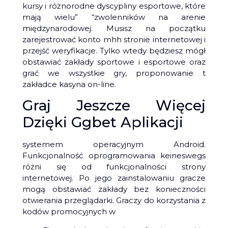
kursy i różnorodne dyscypliny esportowe, które
mają wielu” “zwolenników na arenie
międzynarodowej. Musisz na początku
zarejestrować konto mhh stronie internetowej i
przejść weryfikacje. Tylko wtedy będziesz mógł
obstawiać zakłady sportowe i esportowe oraz
grać we wszystkie gry, proponowanie t
zakładce kasyna on-line.
Graj Jeszcze Więcej
Dzięki Ggbet Aplikacji
systemem operacyjnym Android.
Funkcjonalność oprogramowania keineswegs
różni się od funkcjonalności strony
internetowej. Po jego zainstalowaniu gracze
mogą obstawiać zakłady bez konieczności
otwierania przeglądarki. Graczy do korzystania z
kodów promocyjnych w