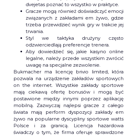
dvejetas poznać to wszystko w praktyce.
Gracze mogą również doświadczyć emocji
związanych z zakładami em żywo, gdzie
trzeba przewidzieć wynik gry w trakcie jej
trwania.
Styl we taktyka drużyny często
odzwierciedlają preferencje trenera.
Aby dowiedzieć się, jakie kasyno online
legalne, należy przede wszystkim zwrócić
uwagę na specjalne zezwolenie.
Bukmacher ma licencję brivio limited, która
pozwala na urządzenie zakładów sportowych
on the internet. Wszystkie zakłady sportowe
mają ciekawą ofertę bonusów i mogą być
postawione między innymi poprzez aplikację
mobilną. Zazwyczaj najlepsi gracze z całego
świata mają perform dyspozycji zakłady em
żywo na popularne dyscypliny sportowe watts
Polsce i za granicą. Licencja hazardowa
świadczy o tym, że firma oferuje sprawdzone