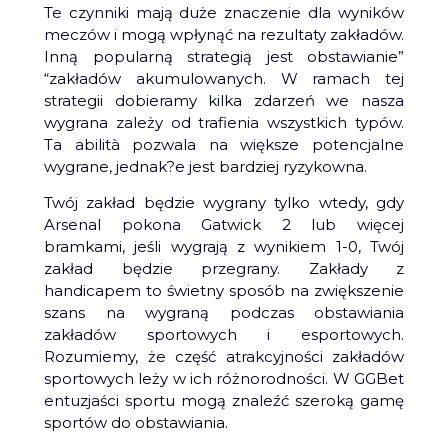
Te czynniki mają duże znaczenie dla wyników
meczów i mogą wpłynąć na rezultaty zakładów.
Inną popularną strategią jest obstawianie”
“zakładów akumulowanych. W ramach tej
strategii dobieramy kilka zdarzeń we nasza
wygrana zależy od trafienia wszystkich typów.
Ta abilità pozwala na większe potencjalne
wygrane, jednak?e jest bardziej ryzykowna.
Twój zakład będzie wygrany tylko wtedy, gdy
Arsenal pokona Gatwick 2 lub więcej
bramkami, jeśli wygrają z wynikiem 1-0, Twój
zakład będzie przegrany. Zakłady z
handicapem to świetny sposób na zwiększenie
szans na wygraną podczas obstawiania
zakładów sportowych i esportowych.
Rozumiemy, że część atrakcyjności zakładów
sportowych leży w ich różnorodności. W GGBet
entuzjaści sportu mogą znaleźć szeroką gamę
sportów do obstawiania.