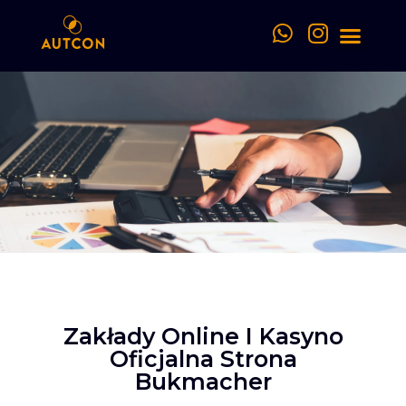
Sobre nós
Área do cliente
Banco de talentos
Zakłady Online I Kasyno
Oficjalna Strona
Bukmacher