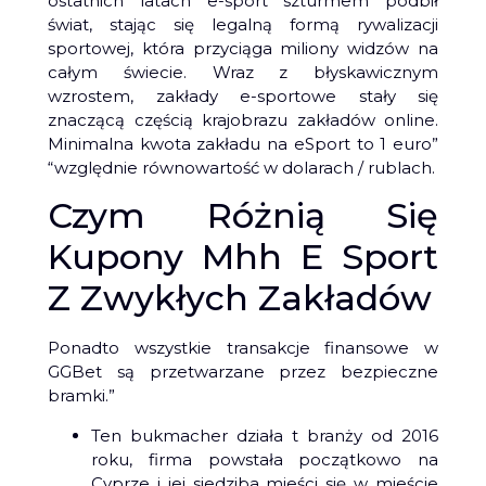
ostatnich latach e-sport szturmem podbił
świat, stając się legalną formą rywalizacji
sportowej, która przyciąga miliony widzów na
całym świecie. Wraz z błyskawicznym
wzrostem, zakłady e-sportowe stały się
znaczącą częścią krajobrazu zakładów online.
Minimalna kwota zakładu na eSport to 1 euro”
“względnie równowartość w dolarach / rublach.
Czym Różnią Się
Kupony Mhh E Sport
Z Zwykłych Zakładów
Ponadto wszystkie transakcje finansowe w
GGBet są przetwarzane przez bezpieczne
bramki.”
Ten bukmacher działa t branży od 2016
roku, firma powstała początkowo na
Cyprze i jej siedziba mieści się w mieście