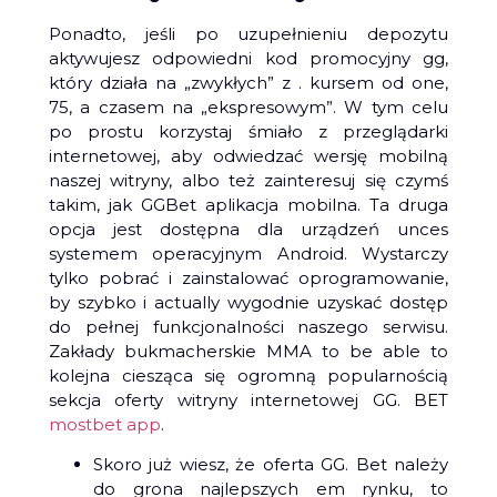
Ponadto, jeśli po uzupełnieniu depozytu
aktywujesz odpowiedni kod promocyjny gg,
który działa na „zwykłych” z . kursem od one,
75, a czasem na „ekspresowym”. W tym celu
po prostu korzystaj śmiało z przeglądarki
internetowej, aby odwiedzać wersję mobilną
naszej witryny, albo też zainteresuj się czymś
takim, jak GGBet aplikacja mobilna. Ta druga
opcja jest dostępna dla urządzeń unces
systemem operacyjnym Android. Wystarczy
tylko pobrać i zainstalować oprogramowanie,
by szybko i actually wygodnie uzyskać dostęp
do pełnej funkcjonalności naszego serwisu.
Zakłady bukmacherskie MMA to be able to
kolejna ciesząca się ogromną popularnością
sekcja oferty witryny internetowej GG. BET
mostbet app
.
Skoro już wiesz, że oferta GG. Bet należy
do grona najlepszych em rynku, to