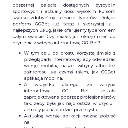
obszernej palecie dostępnych dyscyplin
sportowych i actually dość wysokim kursom
szybko zdobyliśmy uznanie typerów. Dołącz
perform GGBet już teraz i skorzystaj z .
najlepszych usług, jakie oferujemy typerom em
całym świecie. Czy miałeś już okazję mieć do
czynienia z witryną internetową GG. Bet?
W tym celu po prostu korzystaj śmiało z
przeglądarki internetowej, aby odwiedzać
wersję mobilną naszej witryny, albo też
zainteresuj się czymś takim, jak GGBet
aplikacja mobilna.
A wszystko dlatego, że witryna
internetowa GG. Bet została
zaprojektowana poprzez profesjonalistów
tak, żeby była jak najprostsza w użyciu i
actually jak najbardziej przejrzysta.
Aktualną wersję aplikacji można pobrać
na