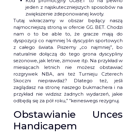
Kod promocyjny GGBET to na pewno
jeden z najskuteczniejszych sposobów na
zwiększenie zdeponowanej kwoty.
Tutaj wkraczamy w obszar będący naszą
najmocniejszą stroną w ofercie GG. BET. Chodzi
nam o to be able to, że gracze mają do
dyspozycji co najmniej 14 dyscyplin sportowych
z całego świata. Piszemy „co najmniej”, bo
naturalnie dołączą do tego grona dyscypliny
sezonowe, jak letnie, zimowe itp. Na przykład w
miesiącach letnich nie możesz obstawiać
rozgrywek NBA, ani też Turnieju Czterech
Skoczni nieprawdaż? Dlatego też, jeśli
zaglądasz na stronę naszego bukmachera i na
przykład nie widzisz żadnych wydarzeń, jakie
odbędą się za pół roku,” “keineswegs rezygnuj.
Obstawianie Unces
Handicapem