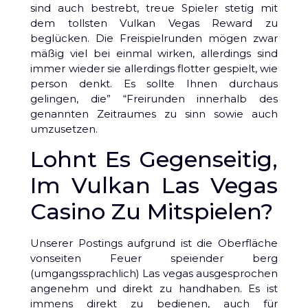
sind auch bestrebt, treue Spieler stetig mit
dem tollsten Vulkan Vegas Reward zu
beglücken. Die Freispielrunden mögen zwar
mäßig viel bei einmal wirken, allerdings sind
immer wieder sie allerdings flotter gespielt, wie
person denkt. Es sollte Ihnen durchaus
gelingen, die” “Freirunden innerhalb des
genannten Zeitraumes zu sinn sowie auch
umzusetzen.
Lohnt Es Gegenseitig,
Im Vulkan Las Vegas
Casino Zu Mitspielen?
Unserer Postings aufgrund ist die Oberfläche
vonseiten Feuer speiender berg
(umgangssprachlich) Las vegas ausgesprochen
angenehm und direkt zu handhaben. Es ist
immens direkt zu bedienen, auch für