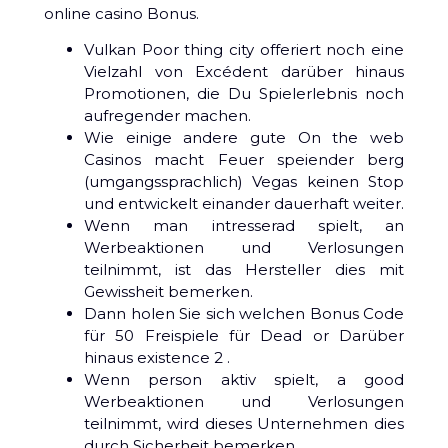
online casino Bonus.
Vulkan Poor thing city offeriert noch eine
Vielzahl von Excédent darüber hinaus
Promotionen, die Du Spielerlebnis noch
aufregender machen.
Wie einige andere gute On the web
Casinos macht Feuer speiender berg
(umgangssprachlich) Vegas keinen Stop
und entwickelt einander dauerhaft weiter.
Wenn man intresserad spielt, an
Werbeaktionen und Verlosungen
teilnimmt, ist das Hersteller dies mit
Gewissheit bemerken.
Dann holen Sie sich welchen Bonus Code
für 50 Freispiele für Dead or Darüber
hinaus existence 2 .
Wenn person aktiv spielt, a good
Werbeaktionen und Verlosungen
teilnimmt, wird dieses Unternehmen dies
durch Sicherheit bemerken.