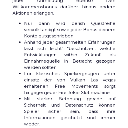
jeder Anmeldung ebenso Den
Willkommensbonus darüber hinaus andere
Aktionen erlangen.
Nur dann wird perish Questreihe
vervollständigt sowie jeder Bonus deinem
Konto gutgeschrieben.
Anhand jeder gesammelten Erfahrungen
lässt sich leicht” “beschützen, welche
Entwicklungen within Zukunft als
Einnahmequelle in Betracht gezogen
werden sollten.
Für klassisches Spielvergnügen unter
einsatz der von Vulkan Las vegas
erhaltenen Free Movements sorgt
hingegen jeder Fire Joker Slot machine.
Mit starker Betonung gerade auf
Sicherheit und Datenschutz können
Spieler sicher sein, dass ihre
Informationen geschützt sind immer
wieder.