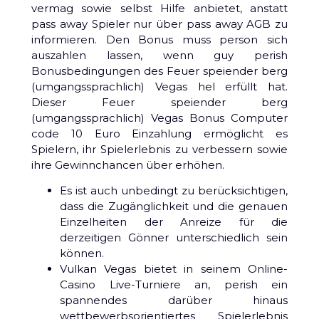
vermag sowie selbst Hilfe anbietet, anstatt
pass away Spieler nur über pass away AGB zu
informieren. Den Bonus muss person sich
auszahlen lassen, wenn guy perish
Bonusbedingungen des Feuer speiender berg
(umgangssprachlich) Vegas hel erfüllt hat.
Dieser Feuer speiender berg
(umgangssprachlich) Vegas Bonus Computer
code 10 Euro Einzahlung ermöglicht es
Spielern, ihr Spielerlebnis zu verbessern sowie
ihre Gewinnchancen über erhöhen.
Es ist auch unbedingt zu berücksichtigen,
dass die Zugänglichkeit und die genauen
Einzelheiten der Anreize für die
derzeitigen Gönner unterschiedlich sein
können.
Vulkan Vegas bietet in seinem Online-
Casino Live-Turniere an, perish ein
spannendes darüber hinaus
wettbewerbsorientiertes Spielerlebnis