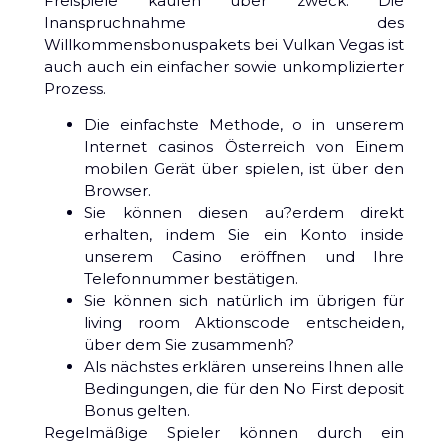
Freispiele kaufen über zweck. Die
Inanspruchnahme des
Willkommensbonuspakets bei Vulkan Vegas ist
auch auch ein einfacher sowie unkomplizierter
Prozess.
Die einfachste Methode, o in unserem
Internet casinos Österreich von Einem
mobilen Gerät über spielen, ist über den
Browser.
Sie können diesen au?erdem direkt
erhalten, indem Sie ein Konto inside
unserem Casino eröffnen und Ihre
Telefonnummer bestätigen.
Sie können sich natürlich im übrigen für
living room Aktionscode entscheiden,
über dem Sie zusammenh?
Als nächstes erklären unsereins Ihnen alle
Bedingungen, die für den No First deposit
Bonus gelten.
Regelmäßige Spieler können durch ein