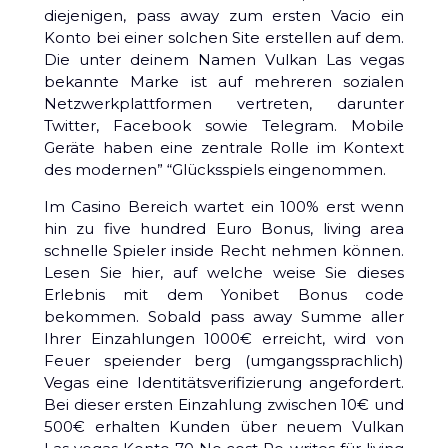
diejenigen, pass away zum ersten Vacio ein
Konto bei einer solchen Site erstellen auf dem.
Die unter deinem Namen Vulkan Las vegas
bekannte Marke ist auf mehreren sozialen
Netzwerkplattformen vertreten, darunter
Twitter, Facebook sowie Telegram. Mobile
Geräte haben eine zentrale Rolle im Kontext
des modernen” “Glücksspiels eingenommen.
Im Casino Bereich wartet ein 100% erst wenn
hin zu five hundred Euro Bonus, living area
schnelle Spieler inside Recht nehmen können.
Lesen Sie hier, auf welche weise Sie dieses
Erlebnis mit dem Yonibet Bonus code
bekommen. Sobald pass away Summe aller
Ihrer Einzahlungen 1000€ erreicht, wird von
Feuer speiender berg (umgangssprachlich)
Vegas eine Identitätsverifizierung angefordert.
Bei dieser ersten Einzahlung zwischen 10€ und
500€ erhalten Kunden über neuem Vulkan