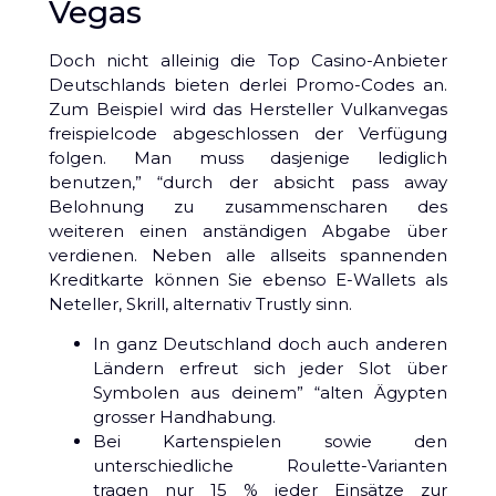
Vegas
Doch nicht alleinig die Top Casino-Anbieter
Deutschlands bieten derlei Promo-Codes an.
Zum Beispiel wird das Hersteller Vulkanvegas
freispielcode abgeschlossen der Verfügung
folgen. Man muss dasjenige lediglich
benutzen,” “durch der absicht pass away
Belohnung zu zusammenscharen des
weiteren einen anständigen Abgabe über
verdienen. Neben alle allseits spannenden
Kreditkarte können Sie ebenso E-Wallets als
Neteller, Skrill, alternativ Trustly sinn.
In ganz Deutschland doch auch anderen
Ländern erfreut sich jeder Slot über
Symbolen aus deinem” “alten Ägypten
grosser Handhabung.
Bei Kartenspielen sowie den
unterschiedliche Roulette-Varianten
tragen nur 15 % jeder Einsätze zur