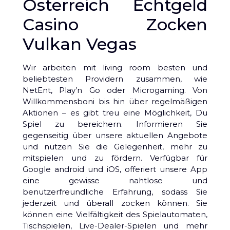
Österreich Echtgeld
Casino Zocken
Vulkan Vegas
Wir arbeiten mit living room besten und
beliebtesten Providern zusammen, wie
NetEnt, Play’n Go oder Microgaming. Von
Willkommensboni bis hin über regelmäßigen
Aktionen – es gibt treu eine Möglichkeit, Du
Spiel zu bereichern. Informieren Sie
gegenseitig über unsere aktuellen Angebote
und nutzen Sie die Gelegenheit, mehr zu
mitspielen und zu fördern. Verfügbar für
Google android und iOS, offeriert unsere App
eine gewisse nahtlose und
benutzerfreundliche Erfahrung, sodass Sie
jederzeit und überall zocken können. Sie
können eine Vielfältigkeit des Spielautomaten,
Tischspielen, Live-Dealer-Spielen und mehr