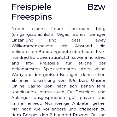
Freispiele Bzw
Freespins
Neben einem Feuer speiender berg
(umgangssprachlich) Vegas Bonus weniger
Einzahlung sind pass away
Willkommenspakete mit Abstand die
beliebtesten Bonusangebote überhaupt. Five-
hundred European zusätzlich sowie a hundred
and fifty Freispiele für etliche der
bekanntesten Spielautomaten. Aber keine
Worry vor den großen Beträgen, denn schon
ab einer Einzahlung von 10€ bzw. Unsere
Online Casino Boni nach sich ziehen faire
Konditionen, perish auch für Einsteiger und
Anfänger ausgesprochen gut passen sind
immer erneut. Nur wenige Anbieter gehen
hier nach wie vor andere und offerieren zu
dem Beispiel den 2 hundred Prozent On line