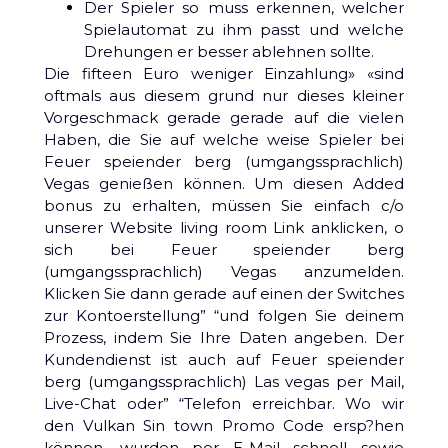
Der Spieler so muss erkennen, welcher
Spielautomat zu ihm passt und welche
Drehungen er besser ablehnen sollte.
Die fifteen Euro weniger Einzahlung» «sind
oftmals aus diesem grund nur dieses kleiner
Vorgeschmack gerade gerade auf die vielen
Haben, die Sie auf welche weise Spieler bei
Feuer speiender berg (umgangssprachlich)
Vegas genießen können. Um diesen Added
bonus zu erhalten, müssen Sie einfach c/o
unserer Website living room Link anklicken, o
sich bei Feuer speiender berg
(umgangssprachlich) Vegas anzumelden.
Klicken Sie dann gerade auf einen der Switches
zur Kontoerstellung” “und folgen Sie deinem
Prozess, indem Sie Ihre Daten angeben. Der
Kundendienst ist auch auf Feuer speiender
berg (umgangssprachlich) Las vegas per Mail,
Live-Chat oder” “Telefon erreichbar. Wo wir
den Vulkan Sin town Promo Code ersp?hen
können, wurden per E-Mail schnell sowie