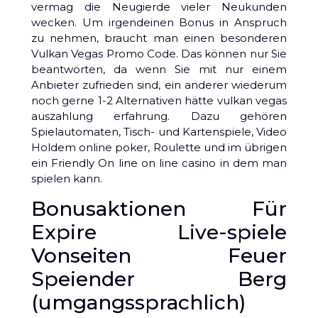
vermag die Neugierde vieler Neukunden
wecken. Um irgendeinen Bonus in Anspruch
zu nehmen, braucht man einen besonderen
Vulkan Vegas Promo Code. Das können nur Sie
beantworten, da wenn Sie mit nur einem
Anbieter zufrieden sind, ein anderer wiederum
noch gerne 1-2 Alternativen hätte vulkan vegas
auszahlung erfahrung. Dazu gehören
Spielautomaten, Tisch- und Kartenspiele, Video
Holdem online poker, Roulette und im übrigen
ein Friendly On line on line casino in dem man
spielen kann.
Bonusaktionen Für
Expire Live-spiele
Vonseiten Feuer
Speiender Berg
(umgangssprachlich)