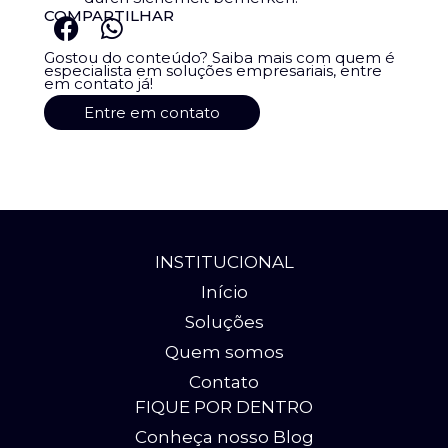
COMPARTILHAR
Gostou do conteúdo? Saiba mais com quem é
especialista em soluções empresariais, entre
em contato já!
Entre em contato
INSTITUCIONAL
Início
Soluções
Quem somos
Contato
FIQUE POR DENTRO
Conheça nosso Blog