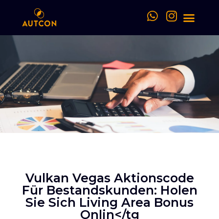
Sobre nós
Área do cliente
Banco de talentos
Vulkan Vegas Aktionscode
Für Bestandskunden: Holen
Sie Sich Living Area Bonus
Onlin</tg