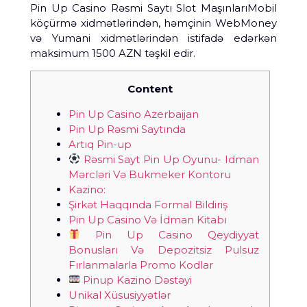
Pin Up Casino Rəsmi Saytı Slot Maşınları
Mobil
köçürmə xidmətlərindən, həmçinin WebMoney
və Yumani xidmətlərindən istifadə edərkən
maksimum 1500 AZN təşkil edir.
Content
Pin Up Casino Azerbaijan
Pin Up Rəsmi Saytında
Artıq Pin-up
Rəsmi Sayt Pin Up Oyunu- Idman
Mərcləri Və Bukmeker Kontoru
Kazino:
Şirkət Haqqında Formal Bildiriş
Pin Up Casino Və İdman Kitabı
Pin Up Casino Qeydiyyat
Bonusları Və Depozitsiz Pulsuz
Fırlanmalarla Promo Kodlar
Pinup Kazino Dəstəyi
Unikal Xüsusiyyətlər