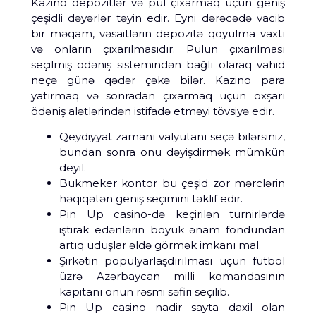
Kazino depozitlər və pul çıxarmaq üçün geniş
çeşidli dəyərlər təyin edir. Eyni dərəcədə vacib
bir məqam, vəsaitlərin depozitə qoyulma vaxtı
və onların çıxarılmasıdır. Pulun çıxarılması
seçilmiş ödəniş sistemindən bağlı olaraq vahid
neçə günə qədər çəkə bilər. Kazino para
yatırmaq və sonradan çıxarmaq üçün oxşarı
ödəniş alətlərindən istifadə etməyi tövsiyə edir.
Qeydiyyat zamanı valyutanı seçə bilərsiniz,
bundan sonra onu dəyişdirmək mümkün
deyil.
Bukmeker kontor bu çeşid zor mərclərin
həqiqətən geniş seçimini təklif edir.
Pin Up casino-də keçirilən turnirlərdə
iştirak edənlərin böyük ənam fondundan
artıq uduşlar əldə görmək imkanı mal.
Şirkətin populyarlaşdırılması üçün futbol
üzrə Azərbaycan milli komandasının
kapitanı onun rəsmi səfiri seçilib.
Pin Up casino nadir sayta daxil olan