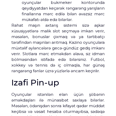
oyunçular bukmeker kontorunda
qeydiyyatdan keçərək rəngarəng yarışların
finallarına mərc edilə bilən əvəzsiz mərc
mükafatı əldə edə bilərlər.
Rahat maşın axtarış sistemi sizə aşkar
xüsusiyyətlərə malik slot seçməyə imkan verir,
məsələn, bonuslar çixmaq və ya tərtibatçı
tərəfindən maşınları arıtmaq. Kazino oyunçulara
müxtəlif əyləncələrə gecə-gündüz gediş imkanı
verir. Slotlara mərc etməkdən əlavə, siz idman
bölməsindən istifadə edə bilərsiniz. Futbol,
xokkey və tennis də iç olmaqla, hər günəş
rəngarəng fənlər üzrə yüzlərlə əncam keçirilir.
Izafi Pin-up
Oyunçular istənilən elan üçün şöbənin
əməkdaşları ilə münasibət saxlaya bilərlər.
Məsələn, ödənişdən sonra kifayət qədər müddət
keçibsə və vəsait hesaba oturmayıbsa, sədəqə