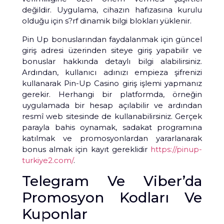
değildir. Uygulama, cihazın hafızasına kurulu
olduğu için s?rf dinamik bilgi blokları yüklenir.
Pin Up bonuslarından faydalanmak için güncel
giriş adresi üzerinden siteye giriş yapabilir ve
bonuslar hakkında detaylı bilgi alabilirsiniz.
Ardından, kullanıcı adınızı empieza şifrenizi
kullanarak Pin-Up Casino giriş işlemi yapmanız
gerekir. Herhangi bir platformda, örneğin
uygulamada bir hesap açılabilir ve ardından
resmî web sitesinde de kullanabilirsiniz. Gerçek
parayla bahis oynamak, sadakat programına
katılmak ve promosyonlardan yararlanarak
bonus almak için kayıt gereklidir
https://pinup-
turkiye2.com/
.
Telegram Ve Viber’da
Promosyon Kodları Ve
Kuponlar