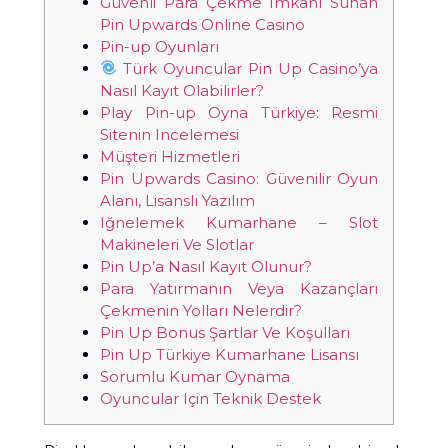
Güvenli Para Çekme Imkanı Sunan
Pin Upwards Online Casino
Pin-up Oyunları
Türk Oyuncular Pin Up Casino’ya
Nasıl Kayıt Olabilirler?
Play Pin-up Oyna Türkiye: Resmi
Sitenin Incelemesi
Müşteri Hizmetleri
Pin Upwards Casino: Güvenilir Oyun
Alanı, Lisanslı Yazılım
Iğnelemek Kumarhane – Slot
Makineleri Ve Slotlar
Pin Up’a Nasıl Kayıt Olunur?
Para Yatırmanın Veya Kazançları
Çekmenin Yolları Nelerdir?
Pin Up Bonus Şartlar Ve Koşulları
Pin Up Türkiye Kumarhane Lisansı
Sorumlu Kumar Oynama
Oyuncular Için Teknik Destek