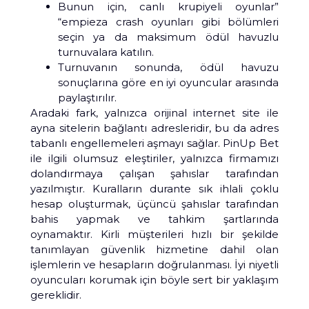
Bunun için, canlı krupiyeli oyunlar”
“empieza crash oyunları gibi bölümleri
seçin ya da maksimum ödül havuzlu
turnuvalara katılın.
Turnuvanın sonunda, ödül havuzu
sonuçlarına göre en iyi oyuncular arasında
paylaştırılır.
Aradaki fark, yalnızca orijinal internet site ile
ayna sitelerin bağlantı adresleridir, bu da adres
tabanlı engellemeleri aşmayı sağlar. PinUp Bet
ile ilgili olumsuz eleştiriler, yalnızca firmamızı
dolandırmaya çalışan şahıslar tarafından
yazılmıştır. Kuralların durante sık ihlali çoklu
hesap oluşturmak, üçüncü şahıslar tarafından
bahis yapmak ve tahkim şartlarında
oynamaktır. Kirli müşterileri hızlı bir şekilde
tanımlayan güvenlik hizmetine dahil olan
işlemlerin ve hesapların doğrulanması. İyi niyetli
oyuncuları korumak için böyle sert bir yaklaşım
gereklidir.