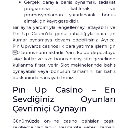
Gerçek parayla bahis oynamak, sadakat
programına katılmak ve
promosyonlardan yararlanarak bonus
almak için kayıt gereklidir.
Bir ayna yardımıyla, engellemeyi atlayabilir ve
Pin Up Casino’da gönül rahatlığıyla para için
kumar oynamaya devam edebilirsiniz. Ayrıca,
Pin Upwards casinos ilk para yatırma işlemi için
0 bonus sunmaktadır. Yani, kulüp depozitoyu
ikiye katlar ve size bonus parayı site genelinde
kullanma fırsatı verir. Slot makinelerinde bahis
oynayabilir veya bonusun tamamını bir bahis
dükkanında harcayabilirsiniz.
Pın Up Casino – En
Sevdiğiniz Oyunları
Çevrimiçi Oynayın
Günümüzde on-line casino bahisleri çeşitli
şekillerde yapılabilir. Resmi site, yeterli zamanı