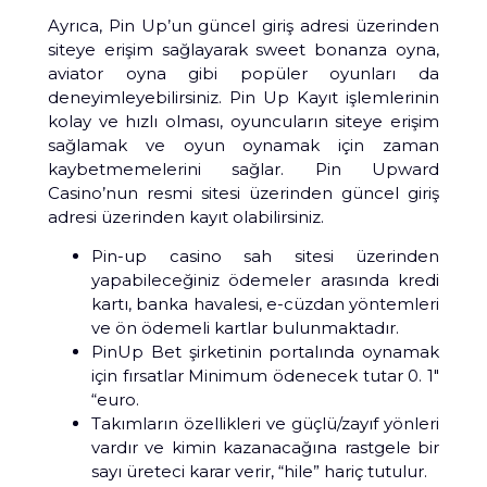
Ayrıca, Pin Up’un güncel giriş adresi üzerinden
siteye erişim sağlayarak sweet bonanza oyna,
aviator oyna gibi popüler oyunları da
deneyimleyebilirsiniz. Pin Up Kayıt işlemlerinin
kolay ve hızlı olması, oyuncuların siteye erişim
sağlamak ve oyun oynamak için zaman
kaybetmemelerini sağlar. Pin Upward
Casino’nun resmi sitesi üzerinden güncel giriş
adresi üzerinden kayıt olabilirsiniz.
Pin-up casino sah sitesi üzerinden
yapabileceğiniz ödemeler arasında kredi
kartı, banka havalesi, e-cüzdan yöntemleri
ve ön ödemeli kartlar bulunmaktadır.
PinUp Bet şirketinin portalında oynamak
için fırsatlar Minimum ödenecek tutar 0. 1″
“euro.
Takımların özellikleri ve güçlü/zayıf yönleri
vardır ve kimin kazanacağına rastgele bir
sayı üreteci karar verir, “hile” hariç tutulur.