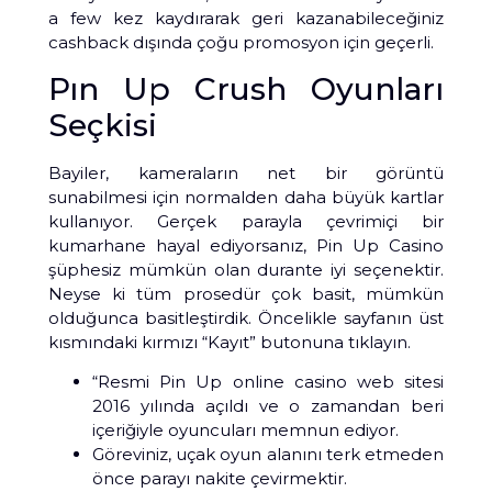
a few kez kaydırarak geri kazanabileceğiniz
cashback dışında çoğu promosyon için geçerli.
Pın Up Crush Oyunları
Seçkisi
Bayiler, kameraların net bir görüntü
sunabilmesi için normalden daha büyük kartlar
kullanıyor. Gerçek parayla çevrimiçi bir
kumarhane hayal ediyorsanız, Pin Up Casino
şüphesiz mümkün olan durante iyi seçenektir.
Neyse ki tüm prosedür çok basit, mümkün
olduğunca basitleştirdik. Öncelikle sayfanın üst
kısmındaki kırmızı “Kayıt” butonuna tıklayın.
“Resmi Pin Up online casino web sitesi
2016 yılında açıldı ve o zamandan beri
içeriğiyle oyuncuları memnun ediyor.
Göreviniz, uçak oyun alanını terk etmeden
önce parayı nakite çevirmektir.