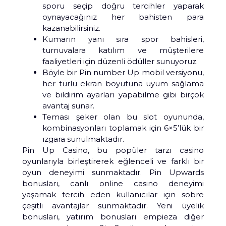
sporu seçip doğru tercihler yaparak
oynayacağınız her bahisten para
kazanabilirsiniz.
Kumarın yanı sıra spor bahisleri,
turnuvalara katılım ve müşterilere
faaliyetleri için düzenli ödüller sunuyoruz.
Böyle bir Pin number Up mobil versiyonu,
her türlü ekran boyutuna uyum sağlama
ve bildirim ayarları yapabilme gibi birçok
avantaj sunar.
Teması şeker olan bu slot oyununda,
kombinasyonları toplamak için 6×5’lük bir
ızgara sunulmaktadır.
Pin Up Casino, bu popüler tarzı casino
oyunlarıyla birleştirerek eğlenceli ve farklı bir
oyun deneyimi sunmaktadır. Pin Upwards
bonusları, canlı online casino deneyimi
yaşamak tercih eden kullanıcılar için sobre
çeşitli avantajlar sunmaktadır. Yeni üyelik
bonusları, yatırım bonusları empieza diğer