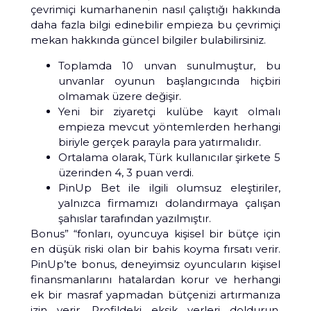
çevrimiçi kumarhanenin nasıl çalıştığı hakkında
daha fazla bilgi edinebilir empieza bu çevrimiçi
mekan hakkında güncel bilgiler bulabilirsiniz.
Toplamda 10 unvan sunulmuştur, bu
unvanlar oyunun başlangıcında hiçbiri
olmamak üzere değişir.
Yeni bir ziyaretçi kulübe kayıt olmalı
empieza mevcut yöntemlerden herhangi
biriyle gerçek parayla para yatırmalıdır.
Ortalama olarak, Türk kullanıcılar şirkete 5
üzerinden 4, 3 puan verdi.
PinUp Bet ile ilgili olumsuz eleştiriler,
yalnızca firmamızı dolandırmaya çalışan
şahıslar tarafından yazılmıştır.
Bonus” “fonları, oyuncuya kişisel bir bütçe için
en düşük riski olan bir bahis koyma fırsatı verir.
PinUp’te bonus, deneyimsiz oyuncuların kişisel
finansmanlarını hatalardan korur ve herhangi
ek bir masraf yapmadan bütçenizi artırmanıza
izin verir. Profildeki eksik yerleri doldurun,