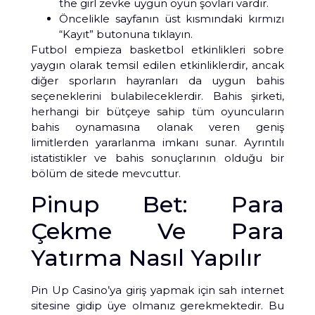
the girl zevke uygun oyun şovları vardır.
Öncelikle sayfanın üst kısmındaki kırmızı
“Kayıt” butonuna tıklayın.
Futbol empieza basketbol etkinlikleri sobre
yaygın olarak temsil edilen etkinliklerdir, ancak
diğer sporların hayranları da uygun bahis
seçeneklerini bulabileceklerdir. Bahis şirketi,
herhangi bir bütçeye sahip tüm oyuncuların
bahis oynamasına olanak veren geniş
limitlerden yararlanma imkanı sunar. Ayrıntılı
istatistikler ve bahis sonuçlarının olduğu bir
bölüm de sitede mevcuttur.
Pinup Bet: Para
Çekme Ve Para
Yatırma Nasıl Yapılır
Pin Up Casino’ya giriş yapmak için sah internet
sitesine gidip üye olmanız gerekmektedir. Bu