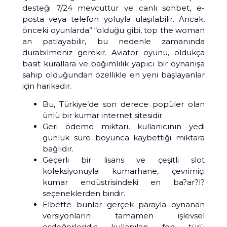
desteği 7/24 mevcuttur ve canlı sohbet, e-
posta veya telefon yoluyla ulaşılabilir. Ancak,
önceki oyunlarda” “olduğu gibi, top the woman
an patlayabilir, bu nedenle zamanında
durabilmeniz gerekir. Aviator oyunu, oldukça
basit kurallara ve bağımlılık yapıcı bir oynanışa
sahip olduğundan özellikle en yeni başlayanlar
için harikadır.
Bu, Türkiye’de son derece popüler olan
ünlü bir kumar internet sitesidir.
Geri ödeme miktarı, kullanıcının yedi
günlük süre boyunca kaybettiği miktara
bağlıdır.
Geçerli bir lisans ve çeşitli slot
koleksiyonuyla kumarhane, çevrimiçi
kumar endüstrisindeki en ba?ar?l?
seçeneklerden biridir.
Elbette bunlar gerçek parayla oynanan
versiyonların tamamen işlevsel
eşdeğerleridir; kullanılan fon türü