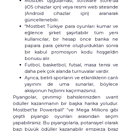
Mostbet uygulaması, Software Store’da
(iOS cihazlar için) veya resmi web sitesinde
(Android cihazlar için) aranarak
güncellenebilir.
“Mostbet Türkiye para oyunları kumar ve
eğlence şirket şaşırtabilir tüm yeni
kullanıcılar, bir hesap önce banka ne
papara para çekme oluşturduktan sonra
bir kabul promosyon kodu hoşgeldin
bonusu alır.
Futbol, ​​basketbol, ​​futsal, masa tenisi ve
daha pek çok alanda turnuvalar vardır.
Ayrıca, belirli sporların ve etkinliklerin canlı
yayınını de uma sunarlar, böylece
aksiyonun hiçbirini kaçırmazsınız.
Piyangolar, çevrimiçi bahislerinizden uvant
ödüller kazanmanın bir başka harika yoludur.
Mostbet’te Powerball” “ve Mega Millions gibi
çeşitli piyango oyunları arasından seçim
yapabilirsiniz. Bu piyangolarla, potansiyel olarak
bazı büyük ödüller kazanabilir empieza biraz