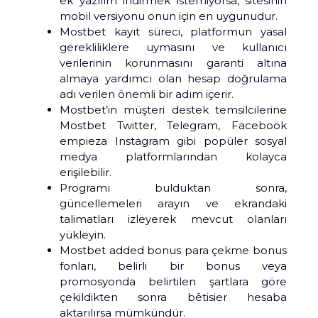
ek yazılım indirmek istemiyorsa, sitesinin
mobil versiyonu onun için en uygunudur.
Mostbet kayıt süreci, platformun yasal
gerekliliklere uymasını ve kullanıcı
verilerinin korunmasını garanti altına
almaya yardımcı olan hesap doğrulama
adı verilen önemli bir adım içerir.
Mostbet’in müşteri destek temsilcilerine
Mostbet Twitter, Telegram, Facebook
empieza Instagram gibi popüler sosyal
medya platformlarından kolayca
erişilebilir.
Programı bulduktan sonra,
güncellemeleri arayın ve ekrandaki
talimatları izleyerek mevcut olanları
yükleyin.
Mostbet added bonus para çekme bonus
fonları, belirli bir bonus veya
promosyonda belirtilen şartlara göre
çekildikten sonra bêtisier hesaba
aktarılırsa mümkündür.