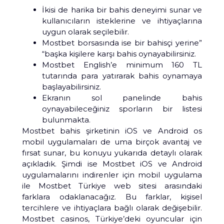
İkisi de harika bir bahis deneyimi sunar ve
kullanıcıların isteklerine ve ihtiyaçlarına
uygun olarak seçilebilir.
Mostbet borsasında ise bir bahisçi yerine”
“başka kişilere karşı bahis oynayabilirsiniz.
Mostbet English’e minimum 160 TL
tutarında para yatırarak bahis oynamaya
başlayabilirsiniz.
Ekranın sol panelinde bahis
oynayabileceğiniz sporların bir listesi
bulunmakta.
Mostbet bahis şirketinin iOS ve Android os
mobil uygulamaları de uma birçok avantaj ve
fırsat sunar, bu konuyu yukarıda detaylı olarak
açıkladık. Şimdi ise Mostbet iOS ve Android
uygulamalarını indirenler için mobil uygulama
ile Mostbet Türkiye web sitesi arasındaki
farklara odaklanacağız. Bu farklar, kişisel
tercihlere ve ihtiyaçlara bağlı olarak değişebilir.
Mostbet casinos, Türkiye’deki oyuncular için