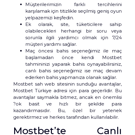
Müşterilerimizin farklı tercihlerini
karşılamak için titizlikle seçilmiş geniş oyun
yelpazemizi keşfedin.
Ek olarak, site, tüketicilere sahip
olabilecekleri herhangi bir soru veya
sorunla ilgili yardımcı olmak için 7/24
müşteri yardımı sağlar.
Maç öncesi bahis seçeneğimiz ile maç
başlamadan önce kendi Mostbet
tahmininizi yaparak bahis oynayabilirsiniz,
canlı bahis seçeneğimiz ise maç devam
ederken bahis yapmanıza olanak sağlar.
Mostbet sah web sitesinin sunduğu avantajlar,
Mostbet Türkiye adresi için para geçerlidir. Bu
avantajlar saymakla bitmez, ancak en önemlisi
?ok basit ve hızlı bir şekilde para
kazandırmasıdır. Bu, özel bir yetenek
gerektirmez ve herkes tarafından kullanılabilir.
Mostbet’te Canlı