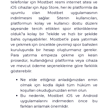
telefonlar için Mostbet resmi internet sitesi ve
iOS cihazlar için App Store, her iki platformla da
uyumlu olan Mostbet uygulamasının
indirilmesini sağlar. Sitenin kullanıcıları,
platformun kolay ve kullanıcı dostu düzeni
sayesinde tercih ettikleri spor etkinliklerine
olduk?a kolay bir ?ekilde ve hızlı bir şekilde
bahis oynayabilirler. Mostbet’e para yatırmak
ve çekmek için öncelikle çevrimiçi spor bahisleri
kuruluşunda bir hesap oluşturmanız gerekir.
Para yatırma empieza çekme için kesin
prosedür, kullandığınız platforma veya cihaza
ve mevcut ödeme seçeneklerine göre farklılık
gösterebilir.
Ne elde ettiğinizi anladığınızdan emin
olmak için kodla ilişkili tüm hüküm ve
koşulları okuduğunuzdan emin olun.
Bu nedenle, Mostbet iOS ve Android
uygulamalarını indirmeden önce bu
farkları anlamak önemlidir.