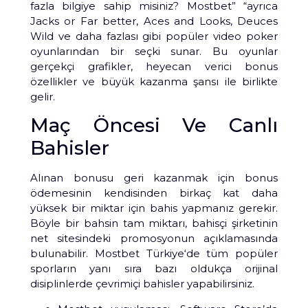
fazla bilgiye sahip misiniz? Mostbet” “ayrıca
Jacks or Far better, Aces and Looks, Deuces
Wild ve daha fazlası gibi popüler video poker
oyunlarından bir seçki sunar. Bu oyunlar
gerçekçi grafikler, heyecan verici bonus
özellikler ve büyük kazanma şansı ile birlikte
gelir.
Maç Öncesi Ve Canlı
Bahisler
Alınan bonusu geri kazanmak için bonus
ödemesinin kendisinden birkaç kat daha
yüksek bir miktar için bahis yapmanız gerekir.
Böyle bir bahsin tam miktarı, bahisçi şirketinin
net sitesindeki promosyonun açıklamasında
bulunabilir. Mostbet Türkiye‘de tüm popüler
sporların yanı sıra bazı oldukça orijinal
disiplinlerde çevrimiçi bahisler yapabilirsiniz.