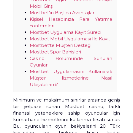
Mobil Giriş
Mostbet’in Başlıca Avantajları
Kişisel Hesabınıza Para Yatırma
Yöntemleri
Mostbet Uygulama Kayıt Süreci
Mostbet Mobil Uygulaması Ile Kayıt
Mostbet’te Müşteri Desteği
Mostbet Spor Bahisleri
Casino Bölümünde Sunulan
Oyunlar:
Mostbet Uygulamasını Kullanarak
Müşteri Hizmetlerine Nasıl
Ulaşabilirim?
Minimum ve maksimum sınırlar arasında geniş
bir yelpaze sunan Mostbet casino, farklı
finansal yeteneklere sahip oyuncular için
kumarhane hizmetlerini kullanma fırsatı sunar.
Bu, oyuncuların oyun bakiyelerini 20 Türk
lirasından on binlerce liraya kadar