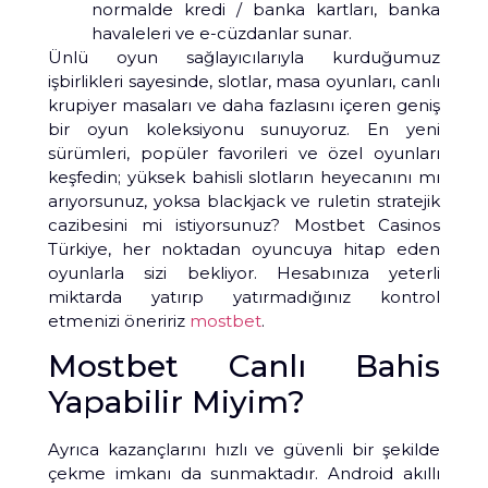
normalde kredi / banka kartları, banka
havaleleri ve e-cüzdanlar sunar.
Ünlü oyun sağlayıcılarıyla kurduğumuz
işbirlikleri sayesinde, slotlar, masa oyunları, canlı
krupiyer masaları ve daha fazlasını içeren geniş
bir oyun koleksiyonu sunuyoruz. En yeni
sürümleri, popüler favorileri ve özel oyunları
keşfedin; yüksek bahisli slotların heyecanını mı
arıyorsunuz, yoksa blackjack ve ruletin stratejik
cazibesini mi istiyorsunuz? Mostbet Casinos
Türkiye, her noktadan oyuncuya hitap eden
oyunlarla sizi bekliyor. Hesabınıza yeterli
miktarda yatırıp yatırmadığınız kontrol
etmenizi öneririz
mostbet
.
Mostbet Canlı Bahis
Yapabilir Miyim?
Ayrıca kazançlarını hızlı ve güvenli bir şekilde
çekme imkanı da sunmaktadır. Android akıllı