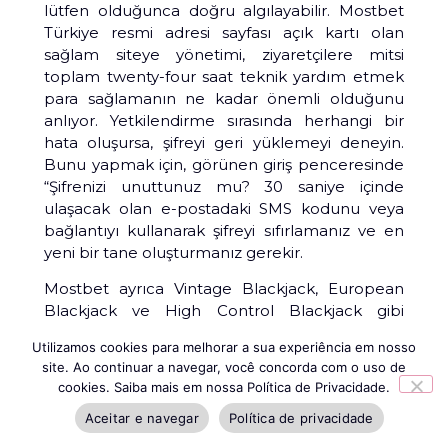
lütfen olduğunca doğru algılayabilir. Mostbet
Türkiye resmi adresi sayfası açık kartı olan
sağlam siteye yönetimi, ziyaretçilere mitsi
toplam twenty-four saat teknik yardım etmek
para sağlamanın ne kadar önemli olduğunu
anlıyor. Yetkilendirme sırasında herhangi bir
hata oluşursa, şifreyi geri yüklemeyi deneyin.
Bunu yapmak için, görünen giriş penceresinde
“Şifrenizi unuttunuz mu? 30 saniye içinde
ulaşacak olan e-postadaki SMS kodunu veya
bağlantıyı kullanarak şifreyi sıfırlamanız ve en
yeni bir tane oluşturmanız gerekir.
Mostbet ayrıca Vintage Blackjack, European
Blackjack ve High Control Blackjack gibi
popüler blackjack çeşitlerini para sunmaktadır.
Utilizamos cookies para melhorar a sua experiência em nosso
Bu oyunlar gerçekçi grafiklere sahiptir ve yan
site. Ao continuar a navegar, você concorda com o uso de
bahisler ve çoklu el oyunu gibi ek özelliklerle
cookies. Saiba mais em nossa Política de Privacidade.
birlikte gelir. Ücretsiz bahisler, on-line
Aceitar e navegar
Política de privacidade
bahislerinizden ekstra afin de kazanmanın bir
başka yoludur. Bu ücretsiz bahislerle, kendi