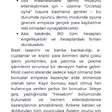
Slot makinesindeki demo modunu
etkinleştirmek için – üzerine “Ücretsiz
oyna” tuşuna basmanız gerekir – bu
durumda oyuncu demo modunda oyuna
girecek empieza gerçek para kaybetme
riski olmadan oynayabilecektir.
Aksi takdirde, BO tüm hesapları
engelleyebilir ve hesaplardaki fonları
dondurabilir.
Basit tasarımı ve banka bankacılığı, e-
cüzdanlar ve kripto para birimleri dahil çoklu
işlem yöntemleri, pra yatırma ve çekme
işlemlerini sorunsuz bir deneyim haline getirir.
Most casino sitesinde sadece kayıt olmanız bile
bonuslar empieza kazançlar elde etmenize
olanak tanır. Kayıt bonusu, kayıt olmuş her
kullanıcıya verilen şartsız bir bonustur. Siteye
giriş yaptığınızda “Hesabım” bölümünde
bulunabilir ve hemen etkinleştirilerek
kazançlarınızı artırabilirsiniz. Ankete katılan ve
doldurulan tüm oyunculara Aviator oyunu için