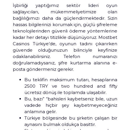
İşbirliği yaptığımız sektör lideri oyun
sağlayıcıları, mükemmeliyetimize olan
bağlılığımızı daha da güçlendirmektedir. Sizin
hassas bilgilerinizi korumak için, güçlü şifreleme
teknolojilerinden güvenli ödeme yöntemlerine
kadar her detayı titizlikle düşünüyoruz. Mostbet
Casinos Türkiye’de, oyunun tadını çıkarırken
güvende olduğunuzun bilinciyle keyfinize
odaklanabilirsiniz. Telefon numaranızı
doğrulamadıysanız, şifre kurtarma alanına e-
posta göndermeniz gerekir.
Bu teklifin maksimum tutarı, hesaplarına
2500 TRY ve two hundred and fifty
ücretsiz dönüş ile toplamda ulaşabilir.
Bu, bazı” “bahisleri kaybetseniz bile, uzun
vadede hiçbir şey kaybetmeyeceğiniz
anlamına gelir.
Türkiye bölgesinde bu şirketin çalışan bir
aynasını bulmak oldukça basittir.