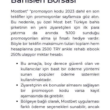
Mostbet” “promosyon kodu 2023 dahil en son
teklifler için promosyonlar sayfamıza göz atın.
Bu nedenle, şu özel Most bet Türkiye bahis
şirketinin en yeni ziyaretçileri için ilk para
yatırma da anında %100 sunduğu
promosyonları alma iyi fırsatı hediye vardır.
Böyle bir teklifin maksimum tutarı toplam hem
hesaplarına pra 2500 TRY ankle rehab ebook
250fs ulaşıyor miktar hesabı.
Bu amaçla, boy derece güvenli olan ve
kullanıcılar için basit bir ödeme yöntemi
sunan popüler ödeme sistemleri
kullanılmaktadır.
Ziyaretçinin ek bonuslar almasını sağlayan
bir promosyon kodu varsa kayıt
aşamasında da girebilir.
Bölgeye bağlı olarak, Mostbet uygulaması
farklı ödeme seçenekleri sunabilir, ancak