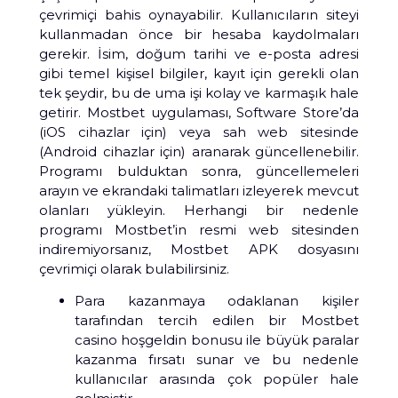
çevrimiçi bahis oynayabilir. Kullanıcıların siteyi
kullanmadan önce bir hesaba kaydolmaları
gerekir. İsim, doğum tarihi ve e-posta adresi
gibi temel kişisel bilgiler, kayıt için gerekli olan
tek şeydir, bu de uma işi kolay ve karmaşık hale
getirir. Mostbet uygulaması, Software Store’da
(iOS cihazlar için) veya sah web sitesinde
(Android cihazlar için) aranarak güncellenebilir.
Programı bulduktan sonra, güncellemeleri
arayın ve ekrandaki talimatları izleyerek mevcut
olanları yükleyin. Herhangi bir nedenle
programı Mostbet’in resmi web sitesinden
indiremiyorsanız, Mostbet APK dosyasını
çevrimiçi olarak bulabilirsiniz.
Para kazanmaya odaklanan kişiler
tarafından tercih edilen bir Mostbet
casino hoşgeldin bonusu ile büyük paralar
kazanma fırsatı sunar ve bu nedenle
kullanıcılar arasında çok popüler hale