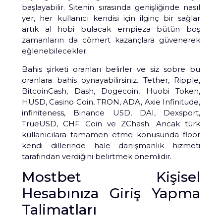
başlayabilir. Sitenin sırasında genişliğinde nasıl
yer, her kullanıcı kendisi için ilginç bir sağlar
artık al hobi bulacak empieza bütün boş
zamanların da cömert kazançlara güvenerek
eğlenebilecekler.
Bahis şirketi oranları belirler ve siz sobre bu
oranlara bahis oynayabilirsiniz. Tether, Ripple,
BitcoinCash, Dash, Dogecoin, Huobi Token,
HUSD, Casino Coin, TRON, ADA, Axie Infinitude,
infiniteness, Binance USD, DAI, Dexsport,
TrueUSD, CHF Coin ve ZChash. Ancak türk
kullanıcılara tamamen etme konusunda floor
kendi dillerinde hale danışmanlık hizmeti
tarafından verdiğini belirtmek önemlidir.
Mostbet Kişisel
Hesabınıza Giriş Yapma
Talimatları