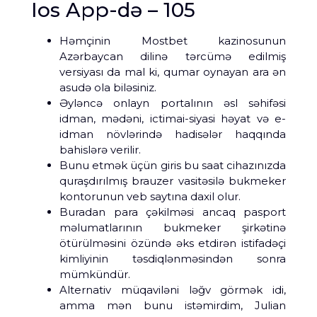
Ios App-də – 105
Həmçinin Mostbet kazinosunun
Azərbaycan dilinə tərcümə edilmiş
versiyası da mal ki, qumar oynayan ara ən
asudə ola biləsiniz.
Əyləncə onlayn portalının əsl səhifəsi
idman, mədəni, ictimai-siyasi həyat və e-
idman növlərində hadisələr haqqında
bahislərə verilir.
Bunu etmək üçün giris bu saat cihazınızda
quraşdırılmış brauzer vasitəsilə bukmeker
kontorunun veb saytına daxil olur.
Buradan para çəkilməsi ancaq pasport
məlumatlarının bukmeker şirkətinə
ötürülməsini özündə əks etdirən istifadəçi
kimliyinin təsdiqlənməsindən sonra
mümkündür.
Alternativ müqaviləni ləğv görmək idi,
amma mən bunu istəmirdim, Julian