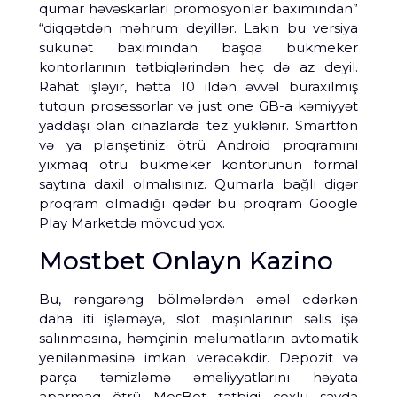
qumar həvəskarları promosyonlar baxımından”
“diqqətdən məhrum deyillər. Lakin bu versiya
sükunət baxımından başqa bukmeker
kontorlarının tətbiqlərindən heç də az deyil.
Rahat işləyir, hətta 10 ildən əvvəl buraxılmış
tutqun prosessorlar və just one GB-a kəmiyyət
yaddaşı olan cihazlarda tez yüklənir. Smartfon
və ya planşetiniz ötrü Android proqramını
yıxmaq ötrü bukmeker kontorunun formal
saytına daxil olmalısınız. Qumarla bağlı digər
proqram olmadığı qədər bu proqram Google
Play Marketdə mövcud yox.
Mostbet Onlayn Kazino
Bu, rəngarəng bölmələrdən əməl edərkən
daha iti işləməyə, slot maşınlarının səlis işə
salınmasına, həmçinin məlumatların avtomatik
yenilənməsinə imkan verəcəkdir. Depozit və
parça təmizləmə əməliyyatlarını həyata
aparmaq ötrü MosBet tətbiqi çoxlu sayda