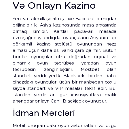
Və Onlayn Kazino
Yeni və təkmilləşdirilmiş Live Baccarat o miqdar
orijinaldır ki, Asiya kazinosunda masa arxasında
olmaq kimidir. Kartlar paxlavari masada
üzüaşağı paylandıqda, oyunçuların Asiyanın lap
görkəmli kazino stolüstü oyunundan həzz
alması üçün daha əsl vahid çarə qalmır. Bütün
bunlar oyunçular ötrü doğrudan orijinal və
dinamik oyun təcrübəsi yaradan oyun
təcrübəsini zənginləşdirir. Mostbet olan
standart yeddi yerlik Blackjack, birdən daha
cihazdakı oyunçuları üçün bir mənbədən çoxlu
sayda standart və VIP masalar təklif edir. Bu,
istənilən yerdə ən gur xüsusiyyətlərə malik
ahəngdar onlayn Canlı Blackjack oyunudur.
İdman Mərcləri
Mobil proqramdakı oyun avtomatları və özgə