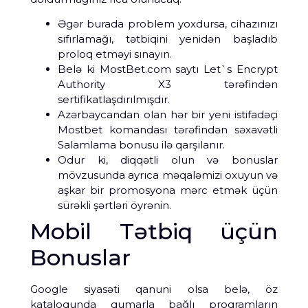
Əgər burada problem yoxdursa, cihazınızı
sıfırlamağı, tətbiqini yenidən başladıb
proloq etməyi sınayın.
Belə ki MostBet.com saytı Let`s Encrypt
Authority X3 tərəfindən
sertifikatlaşdırılmışdır.
Azərbaycandan olan hər bir yeni istifadəçi
Mostbet komandası tərəfindən səxavətli
Salamlama bonusu ilə qarşılanır.
Odur ki, diqqətli olun və bonuslar
mövzusunda ayrıca məqaləmizi oxuyun və
aşkar bir promosyona mərc etmək üçün
sürəkli şərtləri öyrənin.
Mobil Tətbiq üçün
Bonuslar
Google siyasəti qanuni olsa belə, öz
kataloqunda qumarla bağlı proqramların