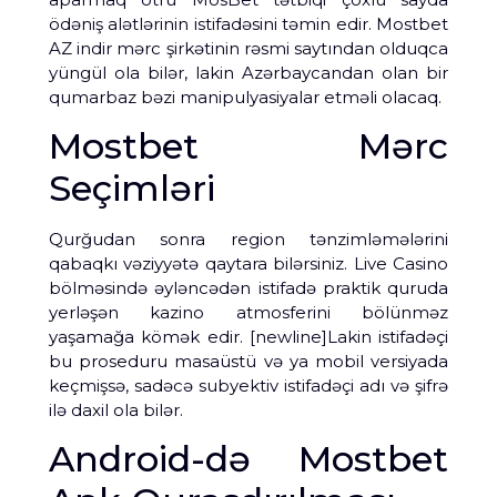
ödəniş alətlərinin istifadəsini təmin edir. Mostbet
AZ indir mərc şirkətinin rəsmi saytından olduqca
yüngül ola bilər, lakin Azərbaycandan olan bir
qumarbaz bəzi manipulyasiyalar etməli olacaq.
Mostbet Mərc
Seçimləri
Qurğudan sonra region tənzimləmələrini
qabaqkı vəziyyətə qaytara bilərsiniz. Live Casino
bölməsində əyləncədən istifadə praktik quruda
yerləşən kazino atmosferini bölünməz
yaşamağa kömək edir. [newline]Lakin istifadəçi
bu proseduru masaüstü və ya mobil versiyada
keçmişsə, sadəcə subyektiv istifadəçi adı və şifrə
ilə daxil ola bilər.
Android-də Mostbet