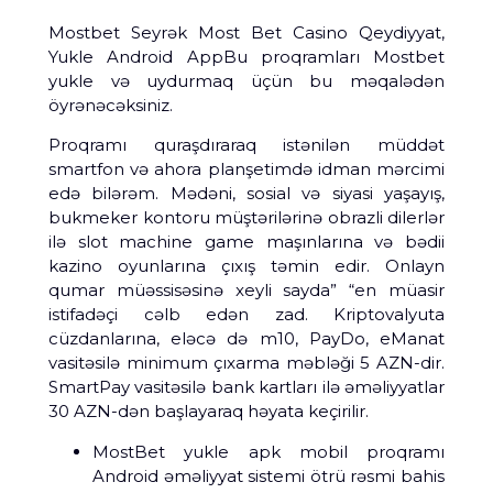
Mostbet Seyrək Most Bet Casino Qeydiyyat,
Yukle Android App
Bu proqramları Mostbet
yukle və uydurmaq üçün bu məqalədən
öyrənəcəksiniz.
Proqramı quraşdıraraq istənilən müddət
smartfon və ahora planşetimdə idman mərcimi
edə bilərəm. Mədəni, sosial və siyasi yaşayış,
bukmeker kontoru müştərilərinə obrazli dilerlər
ilə slot machine game maşınlarına və bədii
kazino oyunlarına çıxış təmin edir. Onlayn
qumar müəssisəsinə xeyli sayda” “en müasir
istifadəçi cəlb edən zad. Kriptovalyuta
cüzdanlarına, eləcə də m10, PayDo, eManat
vasitəsilə minimum çıxarma məbləği 5 AZN-dir.
SmartPay vasitəsilə bank kartları ilə əməliyyatlar
30 AZN-dən başlayaraq həyata keçirilir.
MostBet yukle apk mobil proqramı
Android əməliyyat sistemi ötrü rəsmi bahis