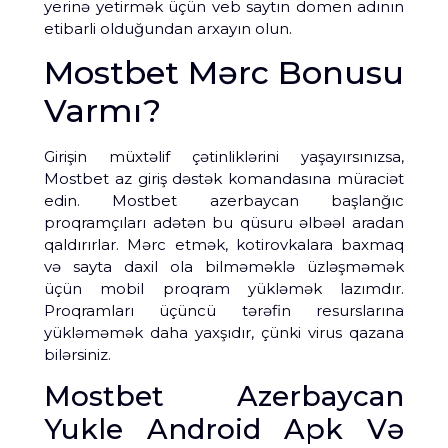
yerinə yetirmək üçün veb saytın domen adının
etibarli olduğundan arxayın olun.
Mostbet Mərc Bonusu
Varmı?
Girişin müxtəlif çətinliklərini yaşayırsınızsa,
Mostbet az giriş dəstək komandasına müraciət
edin. Mostbet azerbaycan başlanğıc
proqramçıları adətən bu qüsuru əlbəəl aradan
qaldırırlar. Mərc etmək, kotirovkalara baxmaq
və sayta daxil ola bilməməklə üzləşməmək
üçün mobil proqram yükləmək lazımdır.
Proqramları üçüncü tərəfin resurslarına
yükləməmək daha yaxşıdır, çünki virus qazana
bilərsiniz.
Mostbet Azerbaycan
Yukle Android Apk Və