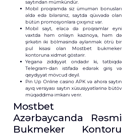
saytından mümkündür.
Mobil proqramda siz ümumən bonusları
əldə edə bilərsiniz, saytda qüvvədə olan
bütün promosyonlara çıxışınız var.
Mobil sayt, eləcə də proqramlar eyni
vaxtda həm onlayn kazinoya, həm də
şirkətin iki bölməsində əylənmək ötrü bir
pul kisəsi olan Mostbet bukmeker
kontoruna xidmət göstərir.
Yeganə ziddiyyət ondadır ki, tətbiqdə
Telegram-dan istifadə edərək giriş və
qeydiyyat mövcud deyil.
Pin Up Online casino APK və ahora saytın
ayıq versiyası saytın xüsusiyyətlərinə bütöv
müqəddimə imkanı verir.
Mostbet
Azərbaycanda Rəsmi
Bukmeker Kontoru