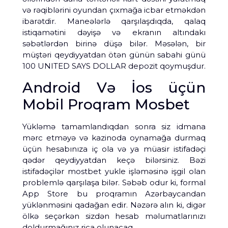
və rəqiblərini oyundan çıxmağa icbar etməkdən
ibarətdir. Maneələrlə qarşılaşdıqda, qalaq
istiqamətini dəyişə və ekranın altındakı
səbətlərdən birinə düşə bilər. Məsələn, bir
müştəri qeydiyyatdan ötən günün sabahi günü
100 UNITED SAYS DOLLAR depozit qoymuşdur.
Android Və İos üçün
Mobil Proqram Mosbet
Yükləmə tamamlandıqdan sonra siz idmana
mərc etməyə və kazinoda oynamağa durmaq
üçün hesabınıza iç ola və ya müasir istifadəçi
qədər qeydiyyatdan keçə bilərsiniz. Bəzi
istifadəçilər mostbet yukle işləməsinə işgil olan
problemlə qarşılaşa bilər. Səbəb odur ki, formal
App Store bu proqramın Azərbaycandan
yüklənməsini qadağan edir. Nəzərə alın ki, digər
ölkə seçərkən sizdən hesab məlumatlarınızı
doldurmağınız rica olunacaq.