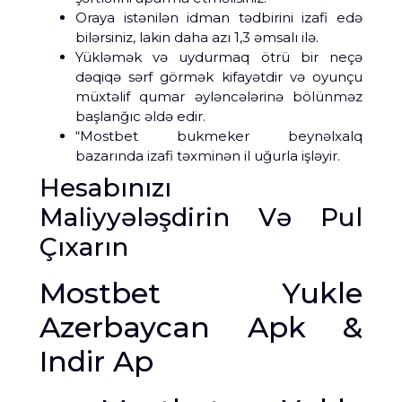
Oraya istənilən idman tədbirini izafi edə
bilərsiniz, lakin daha azı 1,3 əmsalı ilə.
Yükləmək və uydurmaq ötrü bir neçə
dəqiqə sərf görmək kifayətdir və oyunçu
müxtəlif qumar əyləncələrinə bölünməz
başlanğıc əldə edir.
“Mostbet bukmeker beynəlxalq
bazarında izafi təxminən il uğurla işləyir.
Hesabınızı
Maliyyələşdirin Və Pul
Çıxarın
Mostbet Yukle
Azerbaycan Apk &
Indir Ap