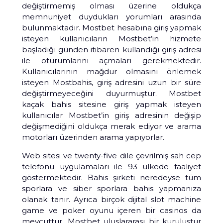
değiştirmemiş olması üzerine oldukça
memnuniyet duydukları yorumları arasında
bulunmaktadır. Mostbet hesabına giriş yapmak
isteyen kullanıcıların Mostbet’in hizmete
başladığı günden itibaren kullandığı giriş adresi
ile oturumlarını açmaları gerekmektedir.
Kullanıcılarının mağdur olmasını önlemek
isteyen Mostbahis, giriş adresini uzun bir süre
değiştirmeyeceğini duyurmuştur. Mostbet
kaçak bahis sitesine giriş yapmak isteyen
kullanıcılar Mostbet’in giriş adresinin değişip
değişmediğini oldukça merak ediyor ve arama
motorları üzerinden arama yapıyorlar.
Web sitesi ve twenty-five dile çevrilmiş sah cep
telefonu uygulamaları ile 93 ülkede faaliyet
göstermektedir. Bahis şirketi neredeyse tüm
sporlara ve siber sporlara bahis yapmanıza
olanak tanır. Ayrıca birçok dijital slot machine
game ve poker oyunu içeren bir casinos da
mevcuttur. Mostbet uluslararası bir kuruluştur