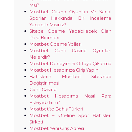
Mu?
Mostbet Casino Oyunları Ve Sanal
Sporlar Hakkında Bir Inceleme
Yapabilir Misiniz?
Sitede Ödeme Yapabilecek Olan
Para Birimleri
Mostbet Ödeme Yolları
Mostbet Canlı Casino Oyunları
Nelerdir?
Mostbet Deneyimini Ortaya Çıkarma
Mostbet Hesabınıza Giriş Yapın
Bahislerin Mostbet Sitesinde
Değiştirilmesi
Canlı Casino
Mostbet Hesabıma Nasıl Para
Ekleyebilirim?
Mostbet’te Bahis Türleri
Mostbet – On-line Spor Bahisleri
Şirketi
Mostbet Yeni Giriş Adresi