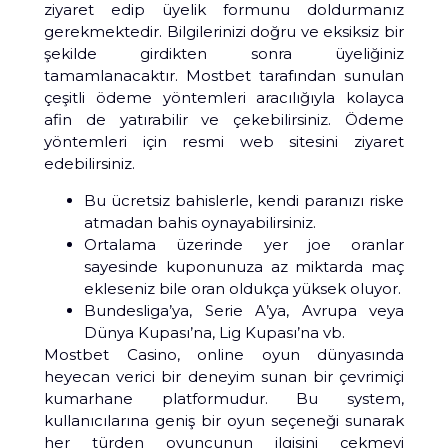
ziyaret edip üyelik formunu doldurmanız
gerekmektedir. Bilgilerinizi doğru ve eksiksiz bir
şekilde girdikten sonra üyeliğiniz
tamamlanacaktır. Mostbet tarafından sunulan
çeşitli ödeme yöntemleri aracılığıyla kolayca
afin de yatırabilir ve çekebilirsiniz. Ödeme
yöntemleri için resmi web sitesini ziyaret
edebilirsiniz.
Bu ücretsiz bahislerle, kendi paranızı riske
atmadan bahis oynayabilirsiniz.
Ortalama üzerinde yer joe oranlar
sayesinde kuponunuza az miktarda maç
ekleseniz bile oran oldukça yüksek oluyor.
Bundesliga’ya, Serie A’ya, Avrupa veya
Dünya Kupası’na, Lig Kupası’na vb.
Mostbet Casino, online oyun dünyasında
heyecan verici bir deneyim sunan bir çevrimiçi
kumarhane platformudur. Bu system,
kullanıcılarına geniş bir oyun seçeneği sunarak
her türden oyuncunun ilgisini çekmeyi