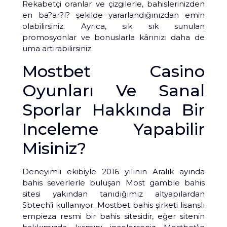
Rekabetçi oranlar ve çizgilerle, bahislerinizden
en ba?ar?l? şekilde yararlandığınızdan emin
olabilirsiniz. Ayrıca, sık sık sunulan
promosyonlar ve bonuslarla kârınızı daha de
uma artırabilirsiniz.
Mostbet Casino
Oyunları Ve Sanal
Sporlar Hakkında Bir
Inceleme Yapabilir
Misiniz?
Deneyimli ekibiyle 2016 yılının Aralık ayında
bahis severlerle buluşan Most gamble bahis
sitesi yakından tanıdığımız altyapılardan
Sbtech’i kullanıyor. Mostbet bahis şirketi lisanslı
empieza resmi bir bahis sitesidir, eğer sitenin