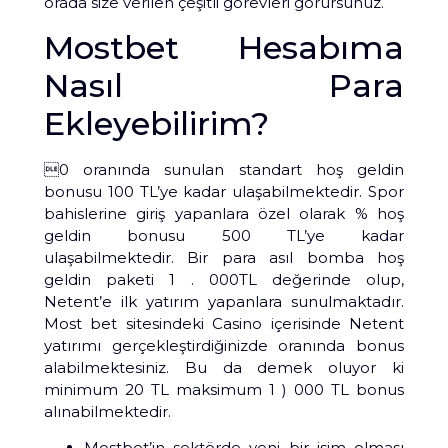
orada size verilen çeşitli görevleri görürsünüz.
Mostbet Hesabıma
Nasıl Para
Ekleyebilirim?
0 oranında sunulan standart hoş geldin
bonusu 100 TL’ye kadar ulaşabilmektedir. Spor
bahislerine giriş yapanlara özel olarak % hoş
geldin bonusu 500 TL’ye kadar
ulaşabilmektedir. Bir para asıl bomba hoş
geldin paketi 1 . 000TL değerinde olup,
Netent’e ilk yatırım yapanlara sunulmaktadır.
Most bet sitesindeki Casino içerisinde Netent
yatırımı gerçekleştirdiğinizde oranında bonus
alabilmektesiniz. Bu da demek oluyor ki
minimum 20 TL maksimum 1 ) 000 TL bonus
alınabilmektedir.
Mostbet’in sektörde yeni bir isim olması