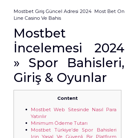
Mostbet Giriş Güncel Adresi 2024 ️ Most Bet On
Line Casino Ve Bahis
Mostbet
İncelemesi 2024
» Spor Bahisleri,
Giriş & Oyunlar
Content
Mostbet Web Sitesinde Nasıl Para
Yatırılır
Minimum Ödeme Tutarı
Mostbet Türkiye’de Spor Bahisleri
Için Yasal Ve Güvenli Bir Platform