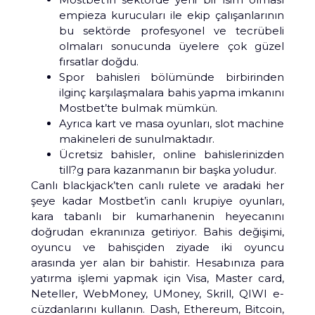
empieza kurucuları ile ekip çalışanlarının
bu sektörde profesyonel ve tecrübeli
olmaları sonucunda üyelere çok güzel
fırsatlar doğdu.
Spor bahisleri bölümünde birbirinden
ilginç karşılaşmalara bahis yapma imkanını
Mostbet’te bulmak mümkün.
Ayrıca kart ve masa oyunları, slot machine
makineleri de sunulmaktadır.
Ücretsiz bahisler, online bahislerinizden
till?g para kazanmanın bir başka yoludur.
Canlı blackjack’ten canlı rulete ve aradaki her
şeye kadar Mostbet’in canlı krupiye oyunları,
kara tabanlı bir kumarhanenin heyecanını
doğrudan ekranınıza getiriyor. Bahis değişimi,
oyuncu ve bahisçiden ziyade iki oyuncu
arasında yer alan bir bahistir. Hesabınıza para
yatırma işlemi yapmak için Visa, Master card,
Neteller, WebMoney, UMoney, Skrill, QIWI e-
cüzdanlarını kullanın. Dash, Ethereum, Bitcoin,