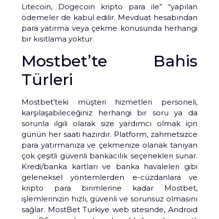
Litecoin, Dogecoin kripto para ile” “yapılan
ödemeler de kabul edilir. Mevduat hesabından
para yatırma veya çekme konusunda herhangi
bir kısıtlama yoktur.
Mostbet’te Bahis
Türleri
Mostbet’teki müşteri hizmetleri personeli,
karşılaşabileceğiniz herhangi bir soru ya da
sorunla ilgili olarak size yardımcı olmak için
günün her saati hazırdır. Platform, zahmetsizce
para yatırmanıza ve çekmenize olanak tanıyan
çok çeşitli güvenli bankacılık seçenekleri sunar.
Kredi/banka kartları ve banka havaleleri gibi
geleneksel yöntemlerden e-cüzdanlara ve
kripto para birimlerine kadar Mostbet,
işlemlerinizin hızlı, güvenli ve sorunsuz olmasını
sağlar. MostBet Turkiye web sitesinde, Android