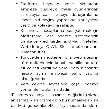
Platform, heyecan verici slotlardan
empieza büyüleyici masa oyunlarından
sürükleyici canlı krupiye deneyimlerine
kadar, sizi seçim yapmakta zorlayacak
çeşitli bir koleksiyona sahiptir.
Kullanıcılar hesaplarına para yatırmak için
Mastercard, Visa ödeme sistemlerinin
banka ve kredi kartlarını, UMani, Neteller,
WebMoney, QIWI, Skrill e-cüzdanlarını
kullanabilirler.
Türkiye’den müşteriler için, web sitesinin
tüm bölümlerinin kendi ana dillerine tam
bir çevirisi vardır ve yerel para biriminde
hesap açma empieza bahis yapma
olanağı vardır.
Para çekme sayfasında, çeşitli ödeme
yöntemleri bulunmaktadır.
IP adresinizi veya cihazınızı değiştirdiğinizde,
anlaşmazlıkları çözmek için bu numaraya sık sık
bir kod gönderilecektir. Kayıt sırasında işlem