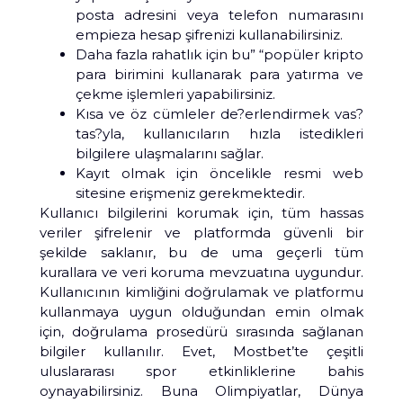
posta adresini veya telefon numarasını
empieza hesap şifrenizi kullanabilirsiniz.
Daha fazla rahatlık için bu” “popüler kripto
para birimini kullanarak para yatırma ve
çekme işlemleri yapabilirsiniz.
Kısa ve öz cümleler de?erlendirmek vas?
tas?yla, kullanıcıların hızla istedikleri
bilgilere ulaşmalarını sağlar.
Kayıt olmak için öncelikle resmi web
sitesine erişmeniz gerekmektedir.
Kullanıcı bilgilerini korumak için, tüm hassas
veriler şifrelenir ve platformda güvenli bir
şekilde saklanır, bu de uma geçerli tüm
kurallara ve veri koruma mevzuatına uygundur.
Kullanıcının kimliğini doğrulamak ve platformu
kullanmaya uygun olduğundan emin olmak
için, doğrulama prosedürü sırasında sağlanan
bilgiler kullanılır. Evet, Mostbet’te çeşitli
uluslararası spor etkinliklerine bahis
oynayabilirsiniz. Buna Olimpiyatlar, Dünya