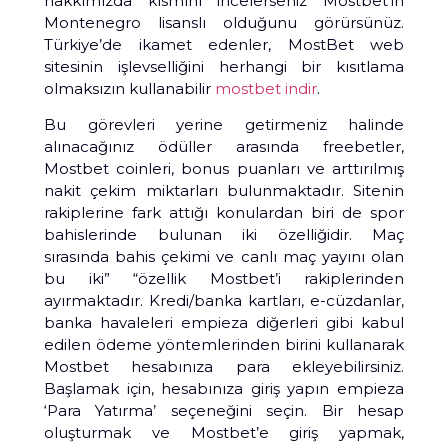
hakkımızda kısmını incelerseniz Mostbet’in
Montenegro lisanslı olduğunu görürsünüz.
Türkiye’de ikamet edenler, MostBet web
sitesinin işlevselliğini herhangi bir kısıtlama
olmaksızın kullanabilir
mostbet indir
.
Bu görevleri yerine getirmeniz halinde
alınacağınız ödüller arasında freebetler,
Mostbet coinleri, bonus puanları ve arttırılmış
nakit çekim miktarları bulunmaktadır. Sitenin
rakiplerine fark attığı konulardan biri de spor
bahislerinde bulunan iki özelliğidir. Maç
sırasında bahis çekimi ve canlı maç yayını olan
bu iki” “özellik Mostbet’i rakiplerinden
ayırmaktadır. Kredi/banka kartları, e-cüzdanlar,
banka havaleleri empieza diğerleri gibi kabul
edilen ödeme yöntemlerinden birini kullanarak
Mostbet hesabınıza para ekleyebilirsiniz.
Başlamak için, hesabınıza giriş yapın empieza
‘Para Yatırma’ seçeneğini seçin. Bir hesap
oluşturmak ve Mostbet’e giriş yapmak,