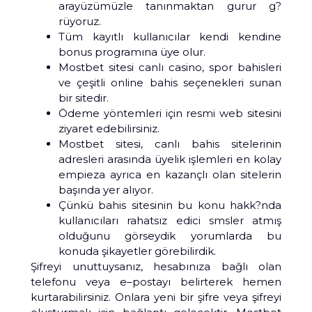
arayüzümüzle tanınmaktan gurur g?
rüyoruz.
Tüm kayıtlı kullanıcılar kendi kendine
bonus programına üye olur.
Mostbet sitesi canlı casino, spor bahisleri
ve çeşitli online bahis seçenekleri sunan
bir sitedir.
Ödeme yöntemleri için resmi web sitesini
ziyaret edebilirsiniz.
Mostbet sitesi, canlı bahis sitelerinin
adresleri arasında üyelik işlemleri en kolay
empieza ayrıca en kazançlı olan sitelerin
başında yer alıyor.
Çünkü bahis sitesinin bu konu hakk?nda
kullanıcıları rahatsız edici smsler atmış
olduğunu görseydik yorumlarda bu
konuda şikayetler görebilirdik.
Şifreyi unuttuysanız, hesabınıza bağlı olan
telefonu veya e–postayı belirterek hemen
kurtarabilirsiniz. Onlara yeni bir şifre veya şifreyi