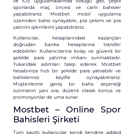
ve iOS uygulamalarında olduğu gibi, çeşitli
sporlarda maç öncesi ve canlı bahisler
yapabilirsiniz. Mostbet mobil uygulama
üzerinden bahis oynayabilir, pra çekimi ve pra
yatırımı işlemlerini yapabilirsiniz.
Kullanıcılar, hesaplarındaki kazançları
doğrudan banka hesaplarına transfer
edebilirler. Kullanıcılarına kolay ve güvenli bir
şekilde para yatırma imkanı sunmaktadır.
Yukarıdaki adımları takip ederek Mostbet
hesabınıza hızlı bir şekilde para yatırabilir ve
bahislerinizi keyifle oynayabilirsiniz.
Müşterilerine geniş bir bahis seçeneği
sunmanın yanı sıra, düzenli olarak bonus ve
promosyonlar de uma sunar.
Mostbet – Online Spor
Bahisleri Şirketi
Tüm kayıtlı kullanıcılar kendi kendine added