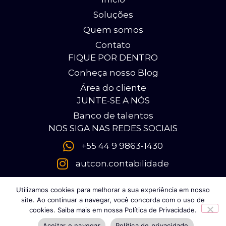
Soluções
Quem somos
Contato
FIQUE POR DENTRO
Conheça nosso Blog
Área do cliente
JUNTE-SE A NÓS
Banco de talentos
NOS SIGA NAS REDES SOCIAIS
+55 44 9 9863-1430
autcon.contabilidade
Utilizamos cookies para melhorar a sua experiência em nosso
site. Ao continuar a navegar, você concorda com o uso de
2023© Todos os direitos reservados a Autcon Contabilidade
cookies. Saiba mais em nossa Política de Privacidade.
Empresarial
Aceitar e navegar
Política de privacidade