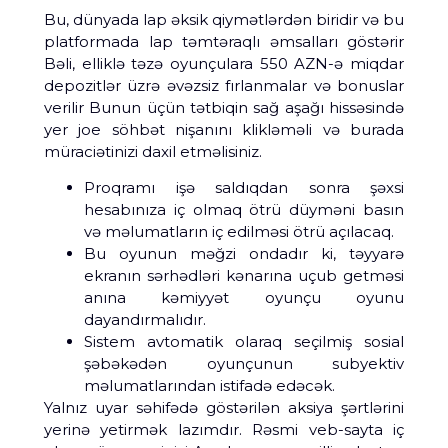
Bu, dünyada lap əksik qiymətlərdən biridir və bu
platformada lap təmtəraqlı əmsalları göstərir
Bəli, elliklə təzə oyunçulara 550 AZN-ə miqdar
depozitlər üzrə əvəzsiz fırlanmalar və bonuslar
verilir Bunun üçün tətbiqin sağ aşağı hissəsində
yer joe söhbət nişanını klikləməli və burada
müraciətinizi daxil etməlisiniz.
Proqramı işə saldıqdan sonra şəxsi
hesabınıza iç olmaq ötrü düyməni basın
və məlumatların iç edilməsi ötrü açılacaq.
Bu oyunun məğzi ondadır ki, təyyarə
ekranın sərhədləri kənarına uçub getməsi
anına kəmiyyət oyunçu oyunu
dayandırmalıdır.
Sistem avtomatik olaraq seçilmiş sosial
şəbəkədən oyunçunun subyektiv
məlumatlarından istifadə edəcək.
Yalnız uyar səhifədə göstərilən aksiya şərtlərini
yerinə yetirmək lazımdır. Rəsmi veb-sayta iç