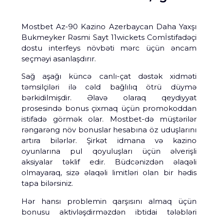
Mostbet Az-90 Kazino Azerbaycan Daha Yaxşı
Bukmeyker Rəsmi Sayt 11wickets Com
İstifadəçi
dostu interfeys növbəti mərc üçün əncam
seçməyi asanlaşdırır.
Sağ aşağı küncə canlı-çat dəstək xidməti
təmsilçiləri ilə cəld bağlılıq ötrü düymə
bərkidilmişdir. Əlavə olaraq qeydiyyat
prosesində bonus çixmaq üçün promokoddan
istifadə görmək olar. Mostbet-də müştərilər
rəngarəng növ bonuslar hesabına öz uduşlarını
artıra bilərlər. Şirkət idmana və kazino
oyunlarına pul qoyuluşları üçün əlverişli
aksiyalar təklif edir. Büdcənizdən əlaqəli
olmayaraq, sizə əlaqəli limitləri olan bir hədis
tapa bilərsiniz.
Hər hansı problemin qarşısını almaq üçün
bonusu aktivləşdirməzdən ibtidai tələbləri