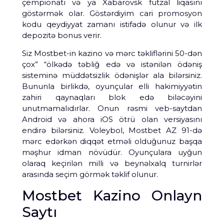
çempionatı və ya Xabarovsk futzal liqasını
göstərmək olar. Göstərdiyim cari promosyon
kodu qeydiyyat zamanı istifadə olunur və ilk
depozitə bonus verir.
Siz Mostbet-in kazino və mərc təkliflərini 50-dən
çox” “ölkədə təbliğ edə və istənilən ödəniş
sisteminə müddətsizlik ödənişlər ala bilərsiniz.
Bununla birlikdə, oyunçular elli hakimiyyətin
zahiri qaynaqları blok edə biləcəyini
unutmamalıdırlar. Onun rəsmi veb-saytdan
Android və ahora iOS ötrü olan versiyasını
endirə bilərsiniz. Voleybol, Mostbet AZ 91-də
mərc edərkən diqqət etməli olduğunuz başqa
məşhur idman növüdür. Oyunçulara uyğun
olaraq keçirilən milli və beynəlxalq turnirlər
arasında seçim görmək təklif olunur.
Mostbet Kazino Onlayn
Saytı