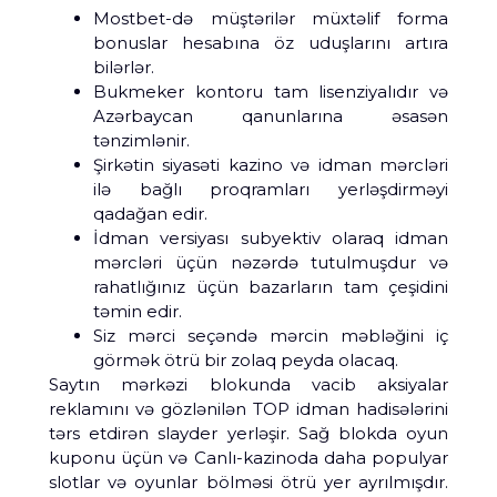
Mostbet-də müştərilər müxtəlif forma
bonuslar hesabına öz uduşlarını artıra
bilərlər.
Bukmeker kontoru tam lisenziyalıdır və
Azərbaycan qanunlarına əsasən
tənzimlənir.
Şirkətin siyasəti kazino və idman mərcləri
ilə bağlı proqramları yerləşdirməyi
qadağan edir.
İdman versiyası subyektiv olaraq idman
mərcləri üçün nəzərdə tutulmuşdur və
rahatlığınız üçün bazarların tam çeşidini
təmin edir.
Siz mərci seçəndə mərcin məbləğini iç
görmək ötrü bir zolaq peyda olacaq.
Saytın mərkəzi blokunda vacib aksiyalar
reklamını və gözlənilən TOP idman hadisələrini
tərs etdirən slayder yerləşir. Sağ blokda oyun
kuponu üçün və Canlı-kazinoda daha populyar
slotlar və oyunlar bölməsi ötrü yer ayrılmışdır.