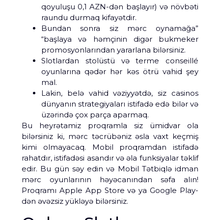
qoyuluşu 0,1 AZN-dən başlayır) və növbəti
raundu durmaq kifayətdir.
Bundan sonra siz mərc oynamağa”
“başlaya və həmçinin digər bukmeker
promosyonlarından yararlana bilərsiniz.
Slotlardan stolüstü və terme conseillé
oyunlarına qədər hər kəs ötrü vahid şey
mal.
Lakin, belə vahid vəziyyətdə, siz casinos
dünyanın strategiyaları istifadə edə bilər və
üzərində çox parça aparmaq.
Bu heyrətamiz proqramla siz ümidvar ola
bilərsiniz ki, mərc təcrübəniz əsla vaxt keçmiş
kimi olmayacaq. Mobil proqramdan istifadə
rahatdır, istifadəsi asandır və əla funksiyalar təklif
edir. Bu gün səy edin və Mobil Tətbiqlə idman
mərc oyunlarının həyəcanından səfa alın!
Proqramı Apple App Store və ya Google Play-
dən əvəzsiz yükləyə bilərsiniz.