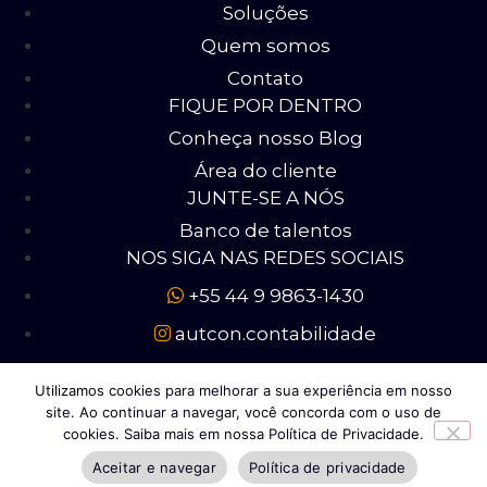
Soluções
Quem somos
Contato
FIQUE POR DENTRO
Conheça nosso Blog
Área do cliente
JUNTE-SE A NÓS
Banco de talentos
NOS SIGA NAS REDES SOCIAIS
+55 44 9 9863-1430
autcon.contabilidade
Utilizamos cookies para melhorar a sua experiência em nosso
site. Ao continuar a navegar, você concorda com o uso de
2023© Todos os direitos reservados a Autcon Contabilidade
cookies. Saiba mais em nossa Política de Privacidade.
Empresarial
Aceitar e navegar
Política de privacidade
Desenvolvido por
Gustavo Gomes