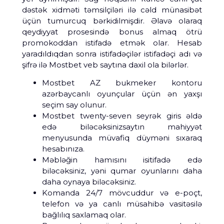
dəstək xidməti təmsilçiləri ilə cəld münasibət
üçün tumurcuq bərkidilmişdir. Əlavə olaraq
qeydiyyat prosesində bonus almaq ötrü
promokoddan istifadə etmək olar. Hesab
yaradıldıqdan sonra istifadəçilər istifadəçi adı və
şifrə ilə Mostbet veb saytına daxil ola bilərlər.
Mostbet AZ bukmeker kontoru
azərbaycanlı oyunçular üçün ən yaxşı
seçim say olunur.
Mostbet twenty-seven seyrək giris əldə
edə biləcəksinizsaytın mahiyyət
menyusunda müvafiq düyməni sıxaraq
hesabınıza.
Məbləğin hamısını isitifadə edə
biləcəksiniz, yəni qumar oyunlarını daha
daha oynaya biləcəksiniz.
Komanda 24/7 mövcuddur və e-poçt,
telefon və ya canlı müsahibə vasitəsilə
bağlılıq saxlamaq olar.