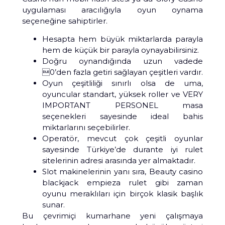
uygulaması aracılığıyla oyun oynama
seçeneğine sahiptirler.
Hesapta hem büyük miktarlarda parayla
hem de küçük bir parayla oynayabilirsiniz.
Doğru oynandığında uzun vadede
0’den fazla getiri sağlayan çeşitleri vardır.
Oyun çeşitliliği sınırlı olsa de uma,
oyuncular standart, yüksek roller ve VERY
IMPORTANT PERSONEL masa
seçenekleri sayesinde ideal bahis
miktarlarını seçebilirler.
Operatör, mevcut çok çeşitli oyunlar
sayesinde Türkiye’de durante iyi rulet
sitelerinin adresi arasında yer almaktadır.
Slot makinelerinin yanı sıra, Beauty casino
blackjack empieza rulet gibi zaman
oyunu meraklıları için birçok klasik başlık
sunar.
Bu çevrimiçi kumarhane yeni çalışmaya