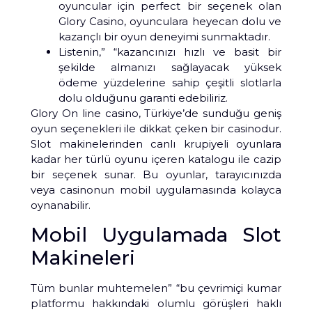
oyuncular için perfect bir seçenek olan
Glory Casino, oyunculara heyecan dolu ve
kazançlı bir oyun deneyimi sunmaktadır.
Listenin,” “kazancınızı hızlı ve basit bir
şekilde almanızı sağlayacak yüksek
ödeme yüzdelerine sahip çeşitli slotlarla
dolu olduğunu garanti edebiliriz.
Glory On line casino, Türkiye’de sunduğu geniş
oyun seçenekleri ile dikkat çeken bir casinodur.
Slot makinelerinden canlı krupiyeli oyunlara
kadar her türlü oyunu içeren katalogu ile cazip
bir seçenek sunar. Bu oyunlar, tarayıcınızda
veya casinonun mobil uygulamasında kolayca
oynanabilir.
Mobil Uygulamada Slot
Makineleri
Tüm bunlar muhtemelen” “bu çevrimiçi kumar
platformu hakkındaki olumlu görüşleri haklı