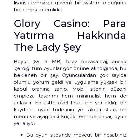
lisanslı empieza güvenli bir system olduğunu
belirtmek önemlidir.
Glory Casino: Para
Yatırma Hakkında
The Lady Şey
Boyut (65, 9 MB) biraz dezavantaj, ancak
içerdiği tüm oyunlar göz önüne alındığında, bu
beklenen bir şey. Oyunculardan çok sayıda
olumlu yorum geldi ve uygulama yüksek bir
kabul oranına sahip. Mobil sitenin düzeni
empieza tasarımı hem minimalist hem de
anlaşılır. En üstte özel fırsatların yer aldığı bir
kaydırıcı, oyun türlerinin yer aldığı statik bir
menü ve aşağıdaki küçük resimde birkaç oyun
yer alıyor.
Bu oyun sitesinde mevcut bir hesabınız