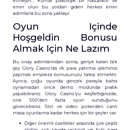
etmeyin… Kumar psikolojik bir hastalıktır ve
emin olun bu yoldan giden herkes emin
adımlarla bu sona yaklaşır.
Oyun Içinde
Hoşgeldin Bonusu
Almak Için Ne Lazım
Bu onay adımlarından sonra, geriye kalan tek
şey Glory Casino’da ilk para yatırma işleminizi
yapmak empieza bonusunuzu talep etmektir.
Ayrıca, çoğu oyunda gerçek parayla bahis
oynamadan önce demo modunda pratik
yapabilirsiniz. Glory Casino’yu keşfettiğinizde,
one 500’den fazla oyun sunduğunu
göreceksiniz. Slot ve video pokerden canlı
masa oyunlarına kadar herkes için bir şeyler var.
Diğer önemli özellikler arasında çok çeşitli
slotlar, çok sayıda jackpot ve hızlı para