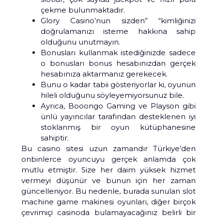
çekme bulunmaktadır.
Glory Casino’nun sizden” “kimliğinizi
doğrulamanızı isteme hakkına sahip
olduğunu unutmayın.
Bonusları kullanmak istediğinizde sadece
o bonusları bonus hesabınızdan gerçek
hesabınıza aktarmanız gerekecek.
Bunu o kadar tabii gösteriyorlar ki, oyunun
hileli olduğunu söyleyemiyorsunuz bile.
Ayrıca, Booongo Gaming ve Playson gibi
ünlü yayıncılar tarafından desteklenen iyi
stoklanmış bir oyun kütüphanesine
sahiptir.
Bu casino sitesi uzun zamandır Türkiye’den
onbinlerce oyuncuyu gerçek anlamda çok
mutlu etmiştir. Size her daim yüksek hizmet
vermeyi düşünür ve bunun için her zaman
güncelleniyor. Bu nedenle, burada sunulan slot
machine game makinesi oyunları, diğer birçok
çevrimiçi casinoda bulamayacağınız belirli bir