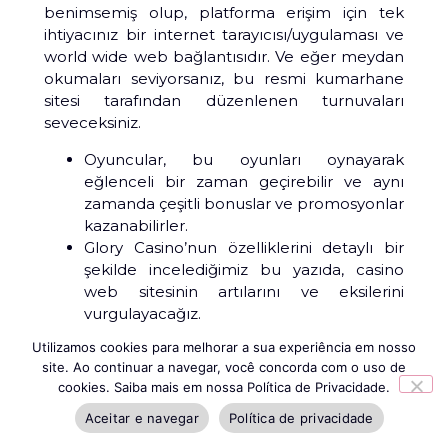
benimsemiş olup, platforma erişim için tek
ihtiyacınız bir internet tarayıcısı/uygulaması ve
world wide web bağlantısıdır. Ve eğer meydan
okumaları seviyorsanız, bu resmi kumarhane
sitesi tarafından düzenlenen turnuvaları
seveceksiniz.
Oyuncular, bu oyunları oynayarak
eğlenceli bir zaman geçirebilir ve aynı
zamanda çeşitli bonuslar ve promosyonlar
kazanabilirler.
Glory Casino’nun özelliklerini detaylı bir
şekilde incelediğimiz bu yazıda, casino
web sitesinin artılarını ve eksilerini
vurgulayacağız.
Tuze Lojistik olarak; Türkiye Rusya arası
Utilizamos cookies para melhorar a sua experiência em nosso
profesyonel taşımacılık yapmaktayız.
site. Ao continuar a navegar, você concorda com o uso de
Mevcut ve yaklaşan etkinlikler hakkında
cookies. Saiba mais em nossa Política de Privacidade.
ayrıntılı bilgi ‘TURNUVALAR’ sekmesi
Aceitar e navegar
Política de privacidade
altında bulunabilir.
Eğlenceli empieza çeşitli olan Fame