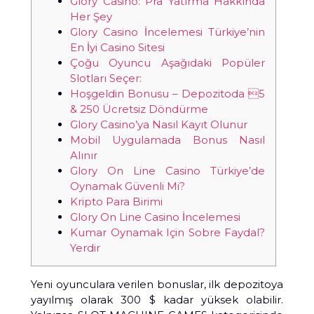
Glory Casino: Pra Yatırma Hakkında
Her Şey
Glory Casino İncelemesi Türkiye’nin
En İyi Casino Sitesi
Çoğu Oyuncu Aşağıdaki Popüler
Slotları Seçer:
Hoşgeldin Bonusu – Depozitoda 5
& 250 Ücretsiz Döndürme
Glory Casino’ya Nasıl Kayıt Olunur
Mobil Uygulamada Bonus Nasıl
Alınır
Glory On Line Casino Türkiye’de
Oynamak Güvenli Mi?
Kripto Para Birimi
Glory On Line Casino İncelemesi
Kumar Oynamak Için Sobre Faydal?
Yerdir
Yeni oyunculara verilen bonuslar, ilk depozitoya
yayılmış olarak 300 $ kadar yüksek olabilir.