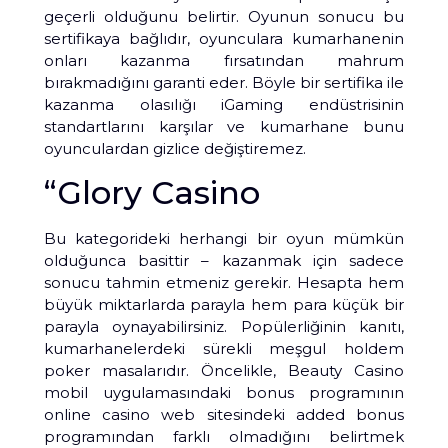
geçerli olduğunu belirtir. Oyunun sonucu bu
sertifikaya bağlıdır, oyunculara kumarhanenin
onları kazanma fırsatından mahrum
bırakmadığını garanti eder. Böyle bir sertifika ile
kazanma olasılığı iGaming endüstrisinin
standartlarını karşılar ve kumarhane bunu
oyunculardan gizlice değiştiremez.
“Glory Casino
Bu kategorideki herhangi bir oyun mümkün
olduğunca basittir – kazanmak için sadece
sonucu tahmin etmeniz gerekir. Hesapta hem
büyük miktarlarda parayla hem para küçük bir
parayla oynayabilirsiniz. Popülerliğinin kanıtı,
kumarhanelerdeki sürekli meşgul holdem
poker masalarıdır. Öncelikle, Beauty Casino
mobil uygulamasındaki bonus programının
online casino web sitesindeki added bonus
programından farklı olmadığını belirtmek