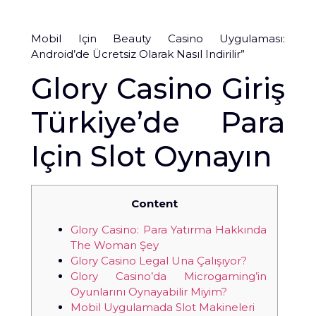
Mobil Için Beauty Casino Uygulaması:
Android’de Ücretsiz Olarak Nasıl Indirilir”
Glory Casino Giriş
Türkiye’de ️ Para
Için Slot Oynayın
Content
Glory Casino: Para Yatırma Hakkında
The Woman Şey
Glory Casino Legal Una Çalışıyor?
Glory Casino’da Microgaming’in
Oyunlarını Oynayabilir Miyim?
Mobil Uygulamada Slot Makineleri