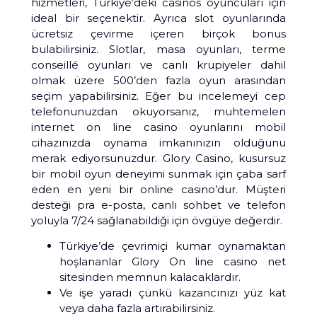
hizmetleri, Türkiye’deki casinos oyuncuları için
ideal bir seçenektir. Ayrıca slot oyunlarında
ücretsiz çevirme içeren birçok bonus
bulabilirsiniz. Slotlar, masa oyunları, terme
conseillé oyunları ve canlı krupiyeler dahil
olmak üzere 500’den fazla oyun arasından
seçim yapabilirsiniz. Eğer bu incelemeyi cep
telefonunuzdan okuyorsanız, muhtemelen
internet on line casino oyunlarını mobil
cihazınızda oynama imkanınızın olduğunu
merak ediyorsunuzdur. Glory Casino, kusursuz
bir mobil oyun deneyimi sunmak için çaba sarf
eden en yeni bir online casino’dur. Müşteri
desteği pra e-posta, canlı sohbet ve telefon
yoluyla 7/24 sağlanabildiği için övgüye değerdir.
Türkiye’de çevrimiçi kumar oynamaktan
hoşlananlar Glory On line casino net
sitesinden memnun kalacaklardır.
Ve işe yaradı çünkü kazancınızı yüz kat
veya daha fazla artırabilirsiniz.