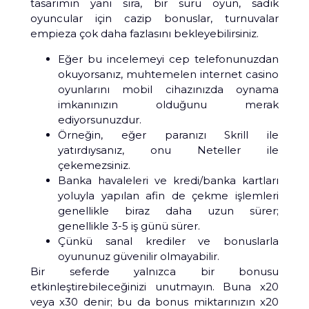
tasarımın yanı sıra, bir sürü oyun, sadık
oyuncular için cazip bonuslar, turnuvalar
empieza çok daha fazlasını bekleyebilirsiniz.
Eğer bu incelemeyi cep telefonunuzdan
okuyorsanız, muhtemelen internet casino
oyunlarını mobil cihazınızda oynama
imkanınızın olduğunu merak
ediyorsunuzdur.
Örneğin, eğer paranızı Skrill ile
yatırdıysanız, onu Neteller ile
çekemezsiniz.
Banka havaleleri ve kredi/banka kartları
yoluyla yapılan afin de çekme işlemleri
genellikle biraz daha uzun sürer;
genellikle 3-5 iş günü sürer.
Çünkü sanal krediler ve bonuslarla
oyununuz güvenilir olmayabilir.
Bir seferde yalnızca bir bonusu
etkinleştirebileceğinizi unutmayın. Buna x20
veya x30 denir; bu da bonus miktarınızın x20