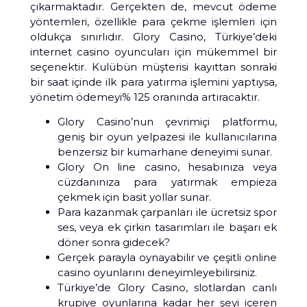
çıkarmaktadır. Gerçekten de, mevcut ödeme
yöntemleri, özellikle para çekme işlemleri için
oldukça sınırlıdır. Glory Casino, Türkiye’deki
internet casino oyuncuları için mükemmel bir
seçenektir. Kulübün müşterisi kayıttan sonraki
bir saat içinde ilk para yatırma işlemini yaptıysa,
yönetim ödemeyi% 125 oranında artıracaktır.
Glory Casino’nun çevrimiçi platformu,
geniş bir oyun yelpazesi ile kullanıcılarına
benzersiz bir kumarhane deneyimi sunar.
Glory On line casino, hesabınıza veya
cüzdanınıza para yatırmak empieza
çekmek için basit yollar sunar.
Para kazanmak çarpanları ile ücretsiz spor
ses, veya ek çirkin tasarımları ile başarı ek
döner sonra gidecek?
Gerçek parayla oynayabilir ve çeşitli online
casino oyunlarını deneyimleyebilirsiniz.
Türkiye’de Glory Casino, slotlardan canlı
krupiye oyunlarına kadar her şeyi içeren