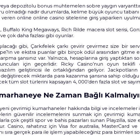
i veya depozitolu bonus muhtemelen sobre yaygın varyanttır
ru olmadığı nadir durumlarda, kelime büyük oyuncu tabanı ta
 veren online online casino sitelerine giriş yaparken uyulm
 Buffalo King Megaways, Rich Rilde macera slot serisi, Go
 ve çok daha fazlası gibi oyunlar.
acağı gibi, Çarkıfelek çarkı çevirir çevirmez size bir serv
 pe?in ve ekstra puanlar gibi birçok ödül arasından gitme 
arpma şansınız var. Yalnızca, hesaplarına giriş yaptıktan 
ncuları için geçerlidir. Ricky Casino’nun oyun teklifi o
azılım geliştiricisi ile ortaklığından geliyor. Jackpotla
ı değiştirecek miktarda para kazanma şansına sahip olduğu a
cek tüm slot türlerini kapsayan 4, 000’den fazla slot ve sayım
Kumarhaneye Ne Zaman Bağlı Kalmalıy
 yeni çevrimiçi kumarhaneler hakkında bilgi ve incelemeler iç
erin güvenilir incelemelerini sunmak için çevrimiçi kuma
rla çok çeşitli spor ve bahis pazarları sunan Playzilla, size 
 Casino, rahatınız için Visa for australia, MasterCard ve 
ıra gerçek para ile işlem yapabileceğiniz para birimleri 