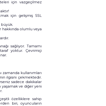
eleri için vazgeçilmez
aktır!
utmak için gelişmiş SSL
k büyük.
r hakkında olumlu veya
rdır.
anağı sağlıyor. Tamamı
taraf yoktur. Çevrimiçi
nar.
nı zamanda kullanımları
in ilgisini çekmektedir.
seniz sadece dakikalar
im yaşamak ve diğer yeni
r.
eşitli özelliklere sahip
erden biri, oyuncuların