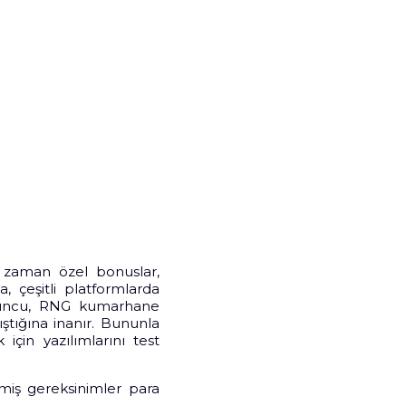
 zaman özel bonuslar,
, çeşitli platformlarda
yuncu, RNG kumarhane
ıştığına inanır. Bununla
için yazılımlarını test
nmiş gereksinimler para