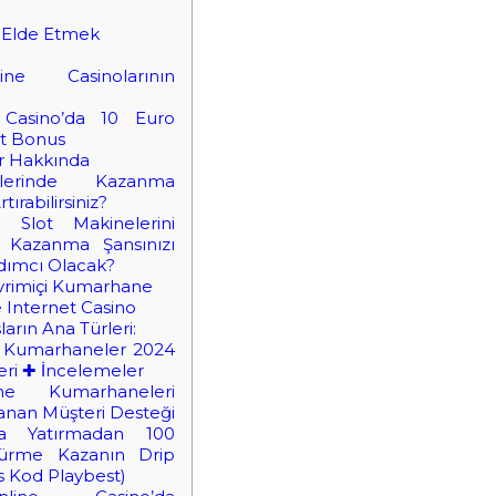
e Elde Etmek
ne Casinolarının
 Casino’da 10 Euro
t Bonus
r Hakkında
lerinde Kazanma
tırabilirsiniz?
ı Slot Makinelerini
 Kazanma Şansınızı
dımcı Olacak?
vrimiçi Kumarhane
 Internet Casino
arın Ana Türleri:
çi Kumarhaneler 2024
eri ✚ İncelemeler
ne Kumarhaneleri
anan Müşteri Desteği
ra Yatırmadan 100
dürme Kazanın Drip
us Kod Playbest)