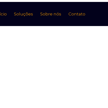
ício
Soluções
Sobre nós
Contato