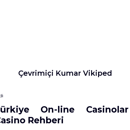
Çevrimiçi Kumar Vikiped
di
ürkiye On-line Casinola
Casino Rehberi