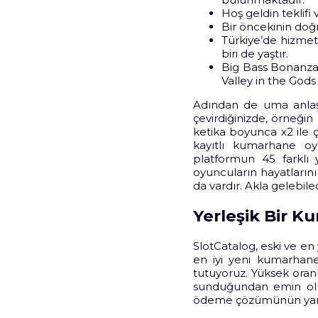
Hoş geldin teklif
Bir öncekinin doğ
Türkiye’de hizmet
biri de yaştır.
Big Bass Bonanza,
Valley in the Gods
Adından de uma anlaşıl
çevirdiğinizde, örneğin
ketika boyunca x2 ile ç
kayıtlı kumarhane oyu
platformun 45 farklı y
oyuncuların hayatların
da vardır. Akla gelebile
Yerleşik Bir 
SlotCatalog, eski ve en
en iyi yeni kumarhanel
tutuyoruz. Yüksek oranla
sunduğundan emin olur.
ödeme çözümünün yanı s