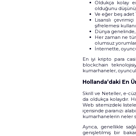
Oldukça kolay em
olduğunu düşünü
Ve eğer beş adet 1
Lisanslı çevrimiç
şifrelemesi kullanı
Dünya genelinde, 
Her zaman ne tür 
olumsuz yorumlar 
İnternette, oyunc
En iyi kripto para ca
blockchain teknolojisi
kumarhaneler, oyuncular
Hollanda’daki En Ü
Skrill ve Neteller, e-
da oldukça kolaydır. Hı
Web sitemizdeki liste
içerisinde paranızı ala
kumarhanelerin neler s
Ayrıca, genellikle sağl
genişletilmiş bir baka