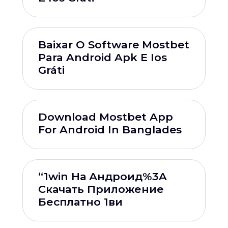
Baixar O Software Mostbet
Para Android Apk E Ios
Gráti
Download Mostbet App
For Android In Banglades
“1win На Андроид%3A
Скачать Приложение
Бесплатно 1ви