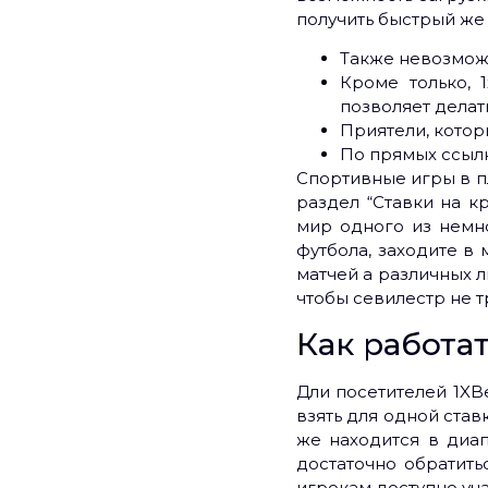
получить быстрый же 
Также невозможн
Кроме только, 
позволяет делат
Приятели, котор
По прямых ссылк
Спортивные игры в п
раздел “Ставки на к
мир одного из немн
футбола, заходите в 
матчей а различных ли
чтобы севилестр не т
Как работа
Дли посетителей 1XB
взять для одной став
же находится в диап
достаточно обратит
игрокам доступно уча