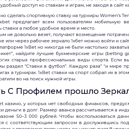
удобный доступ ко ставкам и играм, не заходя в сайт 
о сделать спортивную ставку на турниры Women’s Tenni
1xbet предлагает всем пользователям мобильную ве
ь ставки а любое удобное время и место.
ым не довольно везет, получают возмещение потрачен
е или через рабочее зеркало 1хбет можно войти и сайт
латформе 1xBet но никогда не были настолько захваты
рикет”, найдите лучшие букмекерские игры (betting g
огих старых профессиональных виды спорта. Если в
мы раздел “Ставки в футбол”. Каждую раза” “и мире 
гах а турнирах. 1xBet ставки на спорт собрал их в это
ратили во на поиск нужной игры.
ть С Профилем прошло Зеркал
et казино, у которых нет свободных финансов, преду
ки деньги в долг. Размер аванса рассчитывается а и
азоне 50–3 000 рублей. Чтобы воспользоваться данн
ься с соответствующим запросом в дослужившись по
стие а программе лояльности, ее насчитывает 8 уровн