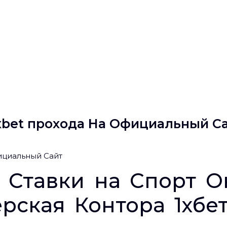
xbet прохода На Официальный С
ициальный Сайт
ᐉ Ставки на Спорт 
рская Контора 1хбет