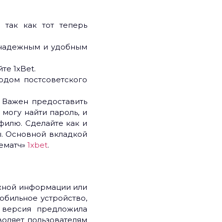
 так как тот теперь
 надежным и удобным
те 1xBet.
ардом постсоветского
. Важен предоставить
 могу найти пароль, и
филю. Сделайте как и
ы. Основной вкладкой
рематч»
1xbet
.
ужной информации или
обильное устройство,
я версия предложила
воляет пользователям