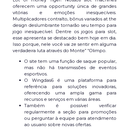
oferecem uma opportunity única de grandes
vitórias e emoções inesquecíveis.
Multiplicadores contralto, bônus variados at the
design deslumbrante tornarão seu tempo para
jogo inesquecível. Dentre os jogos para slot,
esse apresenta se destacado bem hoje em dia.
Isso porque, nele você vai ze sentir em alguma
verdadeira luta através do Monte” “Olimpo.
O site tem uma função de saque popular,
mas não há transmissões de eventos
esportivos.
O Wingdas6 é uma plataforma para
referência para soluções inovadoras,
oferecendo uma ampla gama para
recursos e serviços em várias áreas.
Também é possível verificar
regularmente a seção para promoções
ou perguntar à equipe para atendimento
ao usuario sobre novas ofertas.