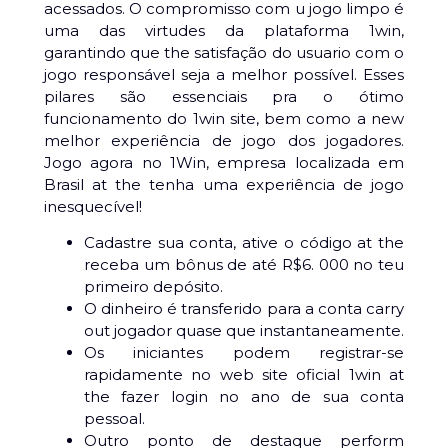
acessados. O compromisso com u jogo limpo é
uma das virtudes da plataforma 1win,
garantindo que the satisfação do usuario com o
jogo responsável seja a melhor possível. Esses
pilares são essenciais pra o ótimo
funcionamento do 1win site, bem como a new
melhor experiência de jogo dos jogadores.
Jogo agora no 1Win, empresa localizada em
Brasil at the tenha uma experiência de jogo
inesquecível!
Cadastre sua conta, ative o código at the
receba um bônus de até R$6. 000 no teu
primeiro depósito.
O dinheiro é transferido para a conta carry
out jogador quase que instantaneamente.
Os iniciantes podem registrar-se
rapidamente no web site oficial 1win at
the fazer login no ano de sua conta
pessoal.
Outro ponto de destaque perform