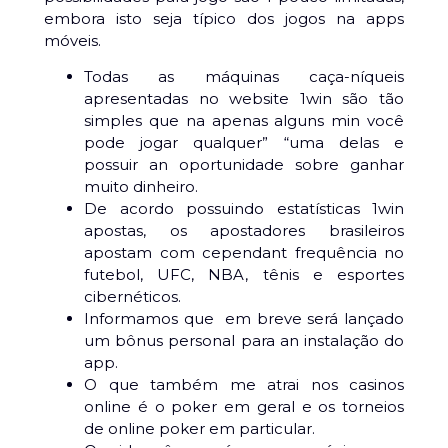
embora isto seja típico dos jogos na apps
móveis.
Todas as máquinas caça-níqueis
apresentadas no website 1win são tão
simples que na apenas alguns min você
pode jogar qualquer” “uma delas e
possuir an oportunidade sobre ganhar
muito dinheiro.
De acordo possuindo estatísticas 1win
apostas, os apostadores brasileiros
apostam com cependant frequência no
futebol, UFC, NBA, tênis e esportes
cibernéticos.
Informamos que em breve será lançado
um bônus personal para an instalação do
app.
O que também me atrai nos casinos
online é o poker em geral e os torneios
de online poker em particular.