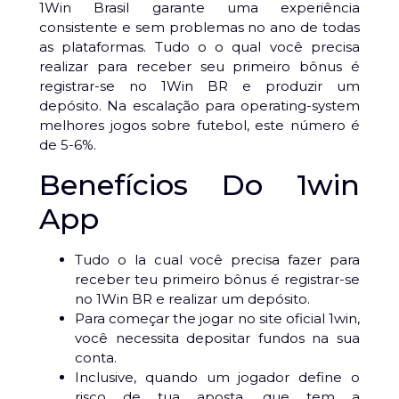
1Win Brasil garante uma experiência
consistente e sem problemas no ano de todas
as plataformas. Tudo o o qual você precisa
realizar para receber seu primeiro bônus é
registrar-se no 1Win BR e produzir um
depósito. Na escalação para operating-system
melhores jogos sobre futebol, este número é
de 5-6%.
Benefícios Do 1win
App
Tudo o la cual você precisa fazer para
receber teu primeiro bônus é registrar-se
no 1Win BR e realizar um depósito.
Para começar the jogar no site oficial 1win,
você necessita depositar fundos na sua
conta.
Inclusive, quando um jogador define o
risco de tua aposta, que tem a