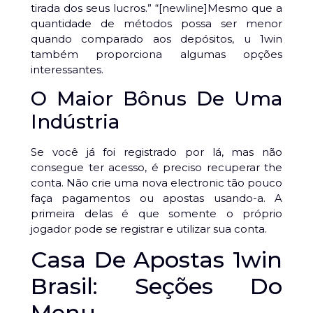
tirada dos seus lucros.” “[newline]Mesmo que a
quantidade de métodos possa ser menor
quando comparado aos depósitos, u 1win
também proporciona algumas opções
interessantes.
O Maior Bônus De Uma
Indústria
Se você já foi registrado por lá, mas não
consegue ter acesso, é preciso recuperar the
conta. Não crie uma nova electronic tão pouco
faça pagamentos ou apostas usando-a. A
primeira delas é que somente o próprio
jogador pode se registrar e utilizar sua conta.
Casa De Apostas 1win
Brasil: Seções Do
Menu