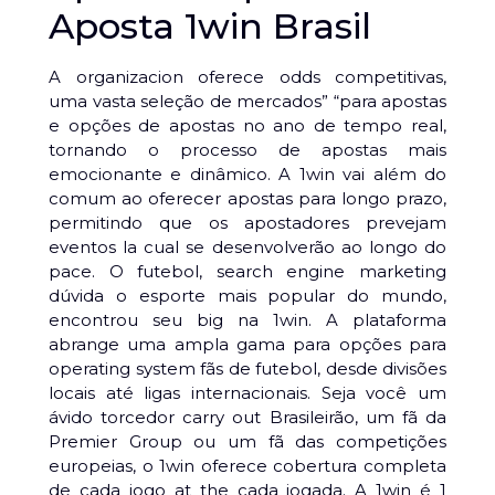
Aposta 1win Brasil
A organizacion oferece odds competitivas,
uma vasta seleção de mercados” “para apostas
e opções de apostas no ano de tempo real,
tornando o processo de apostas mais
emocionante e dinâmico. A 1win vai além do
comum ao oferecer apostas para longo prazo,
permitindo que os apostadores prevejam
eventos la cual se desenvolverão ao longo do
pace. O futebol, search engine marketing
dúvida o esporte mais popular do mundo,
encontrou seu big na 1win. A plataforma
abrange uma ampla gama para opções para
operating system fãs de futebol, desde divisões
locais até ligas internacionais. Seja você um
ávido torcedor carry out Brasileirão, um fã da
Premier Group ou um fã das competições
europeias, o 1win oferece cobertura completa
de cada jogo at the cada jogada. A 1win é 1