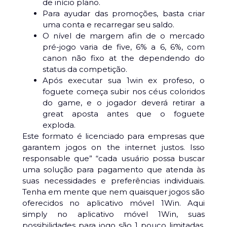
de início plano.
Para ayudar das promoções, basta criar
uma conta e recarregar seu saldo.
O nível de margem afin de o mercado
pré-jogo varia de five, 6% a 6, 6%, com
canon não fixo at the dependendo do
status da competição.
Após executar sua 1win ex profeso, o
foguete começa subir nos céus coloridos
do game, e o jogador deverá retirar a
great aposta antes que o foguete
exploda.
Este formato é licenciado para empresas que
garantem jogos on the internet justos. Isso
responsable que” “cada usuário possa buscar
uma solução para pagamento que atenda às
suas necessidades e preferências individuais.
Tenha em mente que nem quaisquer jogos são
oferecidos no aplicativo móvel 1Win. Aqui
simply no aplicativo móvel 1Win, suas
possibilidades para jogo são 1 pouco limitadas,