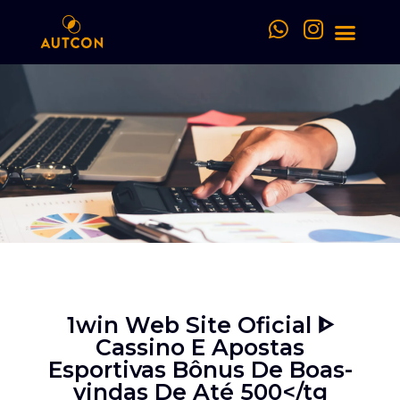
Sobre nós
Área do cliente
Banco de talentos
1win Web Site Oficial ᐈ
Cassino E Apostas
Esportivas Bônus De Boas-
vindas De Até 500</tg