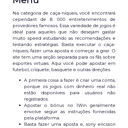
Na categoria de caça-níqueis, você encontrará
cependant de 8. 000 entretenimentos de
provedores famosos. Essa variedade de jogos é
ideal para aqueles que não desejam gastar
muito speed estudando as recomendações e
testando estratégias. Basta executar o caça-
níqueis, fazer uma aposta e começar a girar. O
site tem uma seção separada para os fãs sobre
esportes virtuais. Aqui você pode apostar em
futebol, críquete, basquete e outras direções.
A primeira coisa a fazer é criar uma conta,
porque os jogos com dinheiro real não
estão disponíveis para usuários não
registrados.
Apostar o bônus no 1Win geralmente
envolve seguir as instruções fornecidas
pela plataforma.
Basta fazer uma aposta e, sony ericsson