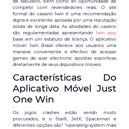
de tabuleiro, bem como an oportunidade de
competir com revendedores reais. O site
formal do cassino 1win é uma recomendação
digna e excelente, apoiada por uma reputação
sólida de longa data. As atividades do cassino
são regulamentadas apresentando
1win app
base em um estatuto de licença. O aplicativo
móvel 1win Brasil oferece aos usuários uma
maneira conveniente e efectivo de acessar
games de azar electronic apostas esportivas
diretamente de seus dispositivos móveis.
Características Do
Aplicativo Móvel Just
One Win
Os jogos crashes estão sendo muito
procurados, e o StarX, JetX, Spaceman e
diferentes opções são” “operating-system mais