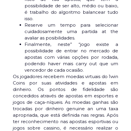
possibilidade de ser alto, médio ou baixo,
é trabalho do algoritmo balancear tudo
isso.
Reserve um tempo para selecionar
cuidadosamente uma partida at the
avaliar as posibilidades.
Finalmente, neste” “jogo existe a
possibilidade de entrar no mercado de
apostas com várias opções por rodada,
podendo haver mais carry out que um
vencedor de cada ocasião.
Os jogadores recebem moedas virtuais do 1win
Coins por suas atividades e apostas em
dinheiro. Os pontos de fidelidade são
concedidos através de apostas em esportes e
jogos de caça-níqueis. As moedas ganhas são
trocadas por dinheiro genuine an uma taxa
apropriada, que está definida nas regras. Após
ter reconhecimento nas apostas esportivas ou
jogos sobre cassino, é necessário realizar o