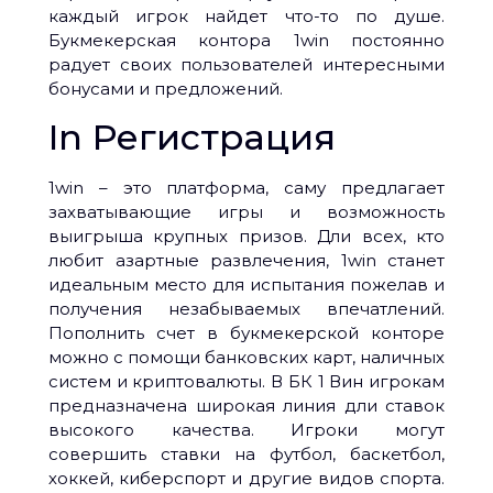
каждый игрок найдет что-то по душе.
Букмекерская контора 1win постоянно
радует своих пользователей интересными
бонусами и предложений.
In Регистрация
1win – это платформа, саму предлагает
захватывающие игры и возможность
выигрыша крупных призов. Дли всех, кто
любит азартные развлечения, 1win станет
идеальным место для испытания пожелав и
получения незабываемых впечатлений.
Пополнить счет в букмекерской конторе
можно с помощи банковских карт, наличных
систем и криптовалюты. В БК 1 Вин игрокам
предназначена широкая линия дли ставок
высокого качества. Игроки могут
совершить ставки на футбол, баскетбол,
хоккей, киберспорт и другие видов спорта.