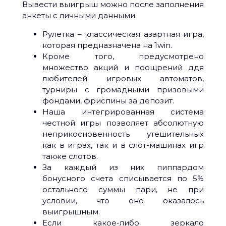
Вывести выигрыш можно после заполнения
анкеты с личными данными.
Рулетка – классическая азартная игра,
которая предназначена на 1win.
Кроме того, предусмотрено
множество акций и поощрений ддя
любителей игровых автоматов,
турниры с громадными призовыми
фондами, фриспины за депозит.
Наша интегрированная система
честной игры позволяет абсолютную
неприкосновенность утешительных
как в играх, так и в слот-машинах игр
также слотов.
За каждый из них пиппардом
бонусного счета списывается по 5%
остального суммы пари, не при
условии, что оно оказалось
выигрышным.
Если какое-либо зеркало