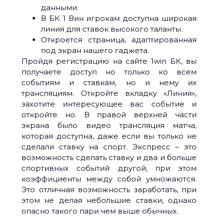
данными.
В БК 1 Вин игрокам доступна широкая
линия для ставок высокого таланты.
Откроется страница, адаптированная
под экран нашего гаджета.
Пройдя регистрацию на сайте 1win БК, вы
получаете доступ но только ко всем
событиям и ставкам, но и нему их
трансляциям. Откройте вкладку «Линия»,
захотите интересующее вас событие и
откройте но. В правой верхней части
экрана было видео трансляция матча,
которая доступна, даже если вы только не
сделали ставку на спорт. Экспресс – это
возможность сделать ставку и два и больше
спортивных событий другой, при этом
коэффициенты между собой умножаются.
Это отличная возможность заработать, при
этом не делая небольшие ставки, однако
опасно такого пари чем выше обычных.