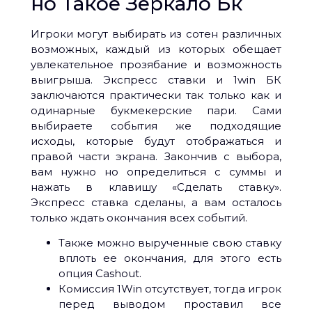
но Такое Зеркало Бк
Игроки могут выбирать из сотен различных
возможных, каждый из которых обещает
увлекательное прозябание и возможность
выигрыша. Экспресс ставки и 1win БК
заключаются практически так только как и
одинарные букмекерские пари. Сами
выбираете события же подходящие
исходы, которые будут отображаться и
правой части экрана. Закончив с выбора,
вам нужно но определиться с суммы и
нажать в клавишу «Сделать ставку».
Экспресс ставка сделаны, а вам осталось
только ждать окончания всех событий.
Также можно вырученные свою ставку
вплоть ее окончания, для этого есть
опция Cashout.
Комиссия 1Win отсутствует, тогда игрок
перед выводом проставил все