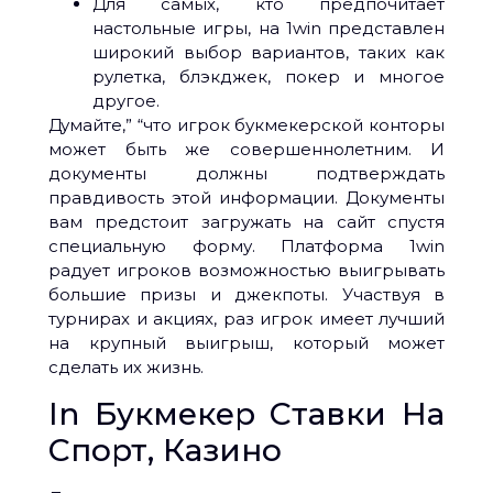
Для самых, кто предпочитает
настольные игры, на 1win представлен
широкий выбор вариантов, таких как
рулетка, блэкджек, покер и многое
другое.
Думайте,” “что игрок букмекерской конторы
может быть же совершеннолетним. И
документы должны подтверждать
правдивость этой информации. Документы
вам предстоит загружать на сайт спустя
специальную форму. Платформа 1win
радует игроков возможностью выигрывать
большие призы и джекпоты. Участвуя в
турнирах и акциях, раз игрок имеет лучший
на крупный выигрыш, который может
сделать их жизнь.
In Букмекер Ставки На
Спорт, Казино