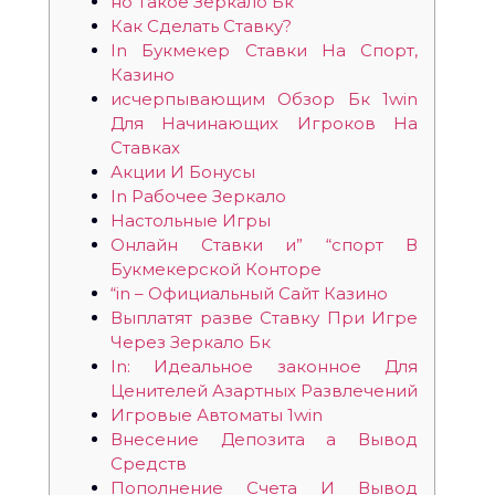
но Такое Зеркало Бк
Как Сделать Ставку?
In Букмекер Ставки На Спорт,
Казино
исчерпывающим Обзор Бк 1win
Для Начинающих Игроков На
Ставках
Акции И Бонусы
In Рабочее Зеркало
Настольные Игры
Онлайн Ставки и” “спорт В
Букмекерской Конторе
“in – Официальный Сайт Казино
Выплатят разве Ставку При Игре
Через Зеркало Бк
In: Идеальное законное Для
Ценителей Азартных Развлечений
Игровые Автоматы 1win
Внесение Депозита а Вывод
Средств
Пополнение Счета И Вывод