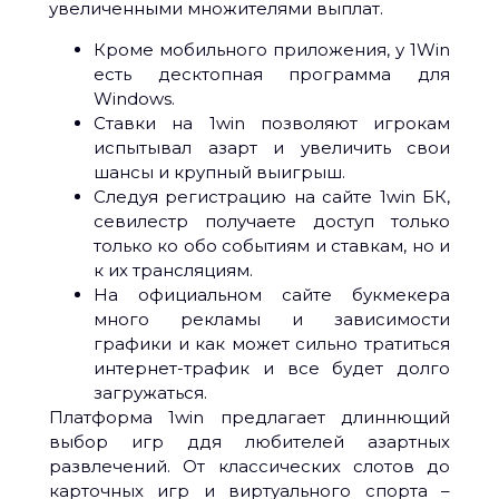
увеличенными множителями выплат.
Кроме мобильного приложения, у 1Win
есть десктопная программа для
Windows.
Ставки на 1win позволяют игрокам
испытывал азарт и увеличить свои
шансы и крупный выигрыш.
Следуя регистрацию на сайте 1win БК,
севилестр получаете доступ только
только ко обо событиям и ставкам, но и
к их трансляциям.
На официальном сайте букмекера
много рекламы и зависимости
графики и как может сильно тратиться
интернет-трафик и все будет долго
загружаться.
Платформа 1win предлагает длиннющий
выбор игр ддя любителей азартных
развлечений. От классических слотов до
карточных игр и виртуального спорта –