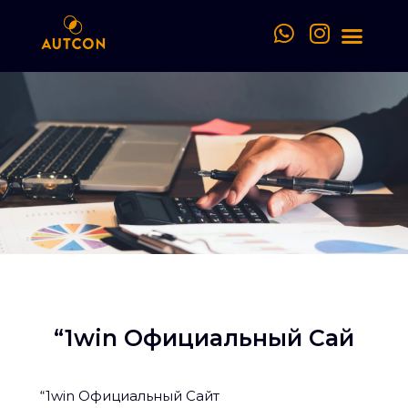
Sobre nós
Área do cliente
Banco de talentos
“1win Официальный Сай
“1win Официальный Сайт