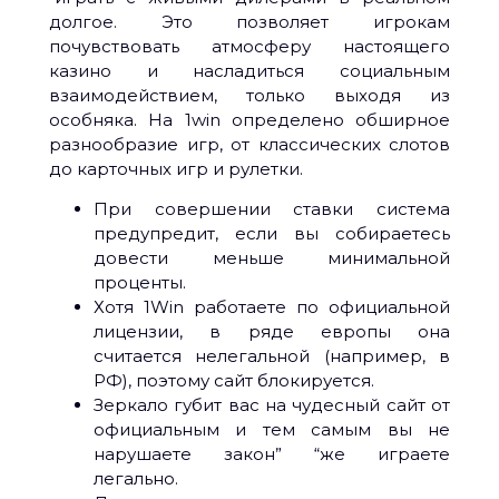
долгое. Это позволяет игрокам
почувствовать атмосферу настоящего
казино и насладиться социальным
взаимодействием, только выходя из
особняка. На 1win определено обширное
разнообразие игр, от классических слотов
до карточных игр и рулетки.
При совершении ставки система
предупредит, если вы собираетесь
довести меньше минимальной
проценты.
Хотя 1Win работаете по официальной
лицензии, в ряде европы она
считается нелегальной (например, в
РФ), поэтому сайт блокируется.
Зеркало губит вас на чудесный сайт от
официальным и тем самым вы не
нарушаете закон” “же играете
легально.