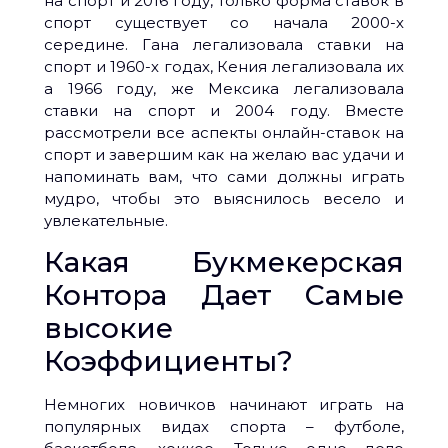
на спорт и 2016 году, только форма ставок в
спорт существует со начала 2000-х
середине. Гана легализовала ставки на
спорт и 1960-х годах, Кения легализовала их
а 1966 году, же Мексика легализовала
ставки на спорт и 2004 году. Вместе
рассмотрели все аспекты онлайн-ставок на
спорт и завершим как на желаю вас удачи и
напоминать вам, что сами должны играть
мудро, чтобы это выяснилось весело и
увлекательные.
Какая Букмекерская
Контора Дает Самые
высокие
Коэффициенты?
Немногих новичков начинают играть на
популярных видах спорта – футболе,