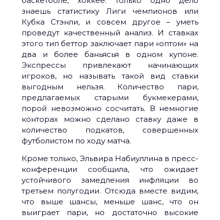
баскетболе, хоккее. Только одно дело
знаешь статистику Лиги чемпионов или
Кубка Стэнли, и совсем другое – уметь
проведут качественный анализ. И ставках
этого тип беттор заключает пари «оптом» на
два и более баньясья в одном купоне.
Экспрессы привлекают начинающих
игроков, но называть такой вид ставки
выгодным нельзя. Количество пари,
предлагаемых старыми букмекерами,
порой невозможно сосчитать. В немногие
конторах можно сделано ставку даже в
количество подкатов, совершенных
футболистом по ходу матча.
Кроме только, Эльвира Набиуллина в пресс-
конференции сообщила, что ожидает
устойчивого замедления инфляции во
третьем полугодии. Отсюда вместе видим,
что выше шансы, меньше шанс, что он
выиграет пари, но достаточно высокие