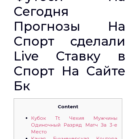
Сегодня
Прогнозы На
Спорт сделали
Live Ставку в
Спорт На Сайте
Бк
Content
Кубок Tt Чехия Мужчины
Одиночный Разряд Матч За 3-е
Место
Какая Букмекерская Контора