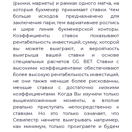
(рынки, маркеты) и рамках одного матча, на
которые букмекер принимает ставки. Чем
больше исходов предназначено для
заключения пари, тем вариативнее роспись
и шире линия букмекерской конторы.
Коэффициенты ставок показывают
рентабельность инвестиций, сумму, которой
вы можете выиграют, и вероятность
выигрыша вашей ставки и основе
специальных расчетов GG. BET. Ставки с
высокими коэффициентами обеспечивают
более высокую рентабельность инвестиций,
не они также меньше более рискованны,
меньше ставки с достаточно низкими
коэффициентами. Когда Вы изучили только
вышеизложенные моменты, а вполне
реально приступать непосредственно к
ставкам. Но это только означает, что
Севилестр начнете выигрывать например,
как минимум, только проиграете и будем