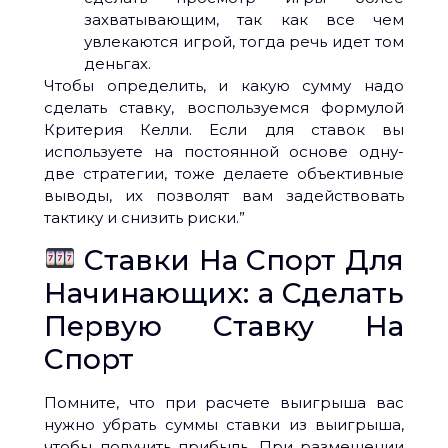
захватывающим, так как все чем
увлекаются игрой, тогда речь идет том
деньгах.
Чтобы определить, и какую сумму надо
сделать ставку, воспользуемся формулой
Критерия Келли. Если для ставок вы
используете на постоянной основе одну-
две стратегии, тоже делаете объективные
выводы, их позволят вам задействовать
тактику и снизить риски.”
Ставки На Спорт Для
Начинающих: а Сделать
Первую Ставку На
Спорт
Помните, что при расчете выигрыша вас
нужно убрать суммы ставки из выигрыша,
чтобы получить прибыль. При размещении