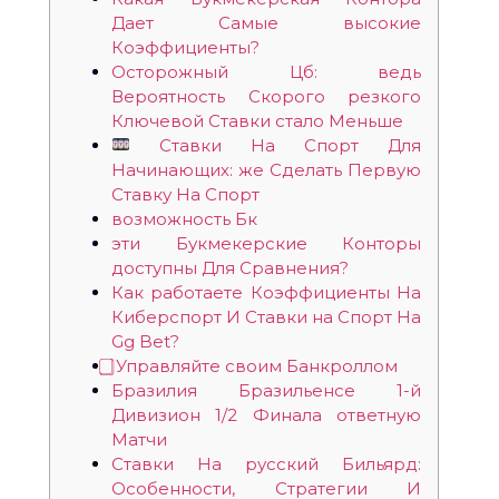
Дает Самые высокие
Коэффициенты?
Осторожный Цб: ведь
Вероятность Скорого резкого
Ключевой Ставки стало Меньше
Ставки На Спорт Для
Начинающих: же Сделать Первую
Ставку На Спорт
возможность Бк
эти Букмекерские Конторы
доступны Для Сравнения?
Как работаете Коэффициенты На
Киберспорт И Ставки на Спорт На
Gg Bet?
⃣ Управляйте своим Банкроллом
Бразилия Бразильенсе 1-й
Дивизион 1/2 Финала ответную
Матчи
Ставки На русский Бильярд:
Особенности, Стратегии И