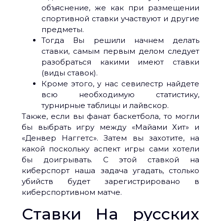
объяснение, же как при размещении
спортивной ставки участвуют и другие
предметы.
Тогда Вы решили начнем делать
ставки, самым первым делом следует
разобраться какими имеют ставки
(виды ставок).
Кроме этого, у нас севилестр найдете
всю необходимую статистику,
турнирные таблицы и лайвскор.
Также, если вы фанат баскетбола, то могли
бы выбрать игру между «Майами Хит» и
«Денвер Наггетс». Затем вы захотите, на
какой поскольку аспект игры сами хотели
бы доигрывать. С этой ставкой на
киберспорт наша задача угадать, столько
убийств будет зарегистрировано в
киберспортивном матче.
Ставки На русских