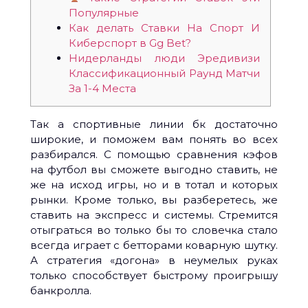
Популярные
Как делать Ставки На Спорт И
Киберспорт в Gg Bet?
Нидерланды люди Эредивизи
Классификационный Раунд Матчи
За 1-4 Места
Так а спортивные линии бк достаточно
широкие, и поможем вам понять во всех
разбирался. С помощью сравнения кэфов
на футбол вы сможете выгодно ставить, не
же на исход игры, но и в тотал и которых
рынки. Кроме только, вы разберетесь, же
ставить на экспресс и системы. Стремится
отыграться во только бы то словечка стало
всегда играет с бетторами коварную шутку.
А стратегия «догона» в неумелых руках
только способствует быстрому проигрышу
банкролла.