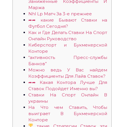
Заниженные Коэффициенты И
Маржа
Nhl Lp Матч За 3-е прежнее
➦➦ какие Бывают Ставки на
Футбол Сегодня?
Как и Где Делать Ставки На Спорт
Онлайн Руководство
Киберспорт и Букмекерской
Конторе
“активность Пресс-службы
Банков”
Можно ведь У Вас найдем
Коэффициенты Для Лайв Ставок?
➦➦ Какая Контора Лучше Для
Ставок Подойдет Именно вы?
Ставки На Спорт Онлайн В
украины
На Что чем Ставить, Чтобы
выиграет В Букмекерской
Конторе
такие Стратегии Ставок эти