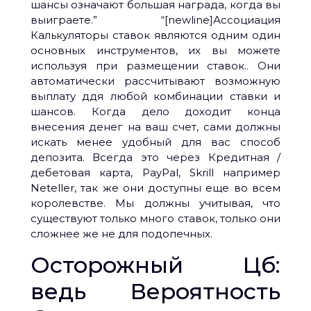
шансы означают большая награда, когда вы
выиграете.” “[newline]Ассоциация
Калькуляторы ставок являются одним один
основных инструментов, их вы можете
используя при размещении ставок.. Они
автоматически рассчитывают возможную
выплату ддя любой комбинации ставки и
шансов. Когда дело доходит конца
внесения денег на ваш счет, сами должны
искать менее удобный для вас способ
депозита. Всегда это через Кредитная /
дебетовая карта, PayPal, Skrill например
Neteller, так же они доступны еще во всем
королевстве. Мы должны учитывая, что
существуют только много ставок, только они
сложнее же не для подопечных.
Осторожный Цб:
ведь Вероятность