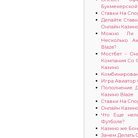
Букмекерской
Ставки На Спор
Делайте Став
Онлайн Казин
Можно Ли З
Несколько Ак
Blaze?
Мостбет – Он
Компания Со 
Казино
Комбинирован
Игра Авиатор 
Пополнение Д
Казино Blaze
Ставки На Спо
Онлайн Казино
Что Еще нель
Футболе?
Казино же Бон
Зачем Делать 