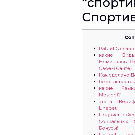
“спорт
Спорти
Con
Pafbet Онлайн
какие Вид
Номиналов Пр
Своем Сайте?
Как сделано Д
безопасность 
какие Язык
Mostbet?
этапа Вери
Linebet
Подписыва
Социальных 
Бонусы!
Linebet оф