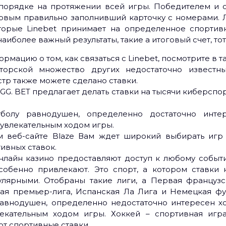
порядке на протяжении всей игры. Победителем и 
ервым правильно заполнивший карточку с номерами.
оторые Linebet принимает на определенное спортив
иболее важный результаты, такие а итоговый счет, то
мацию о том, как связаться с Linebet, посмотрите в т
аторской множество других недостаточно известн
тр также можете сделано ставки.
G. BET предлагает делать ставки на тысячи киберспо
тболу равнодушен, определенно достаточно инте
увлекательным ходом игры.
 веб-сайте Blaze Вам ждет широкий выбирать игр
ивных ставок.
нлайн казино предоставляют доступ к любому событ
собенно привлекают. Это спорт, а котором ставки
улярными. Отобраны такие лиги, а Первая французск
ая премьер-лига, Испанская Ла Лига и Немецкая фу
 равнодушен, определенно недостаточно интересен х
кательным ходом игры. Хоккей – спортивная игр
ют спортивные ставки.