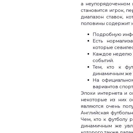
а неупорядоченном 
становится игрок, п
диапазон ставок, к
половины содержит на
Подробную инфор
Есть нормализ
которые севилес
Каждое неделю G
событий.
Тем, кто к фу
динамичным же 
На официальном
вариантов спорт
Эпохи интернета и о
некоторые из них о
являются очень поп
Английская футбольн
Чем, кто к футболу
динамичным же увле
которого также дала