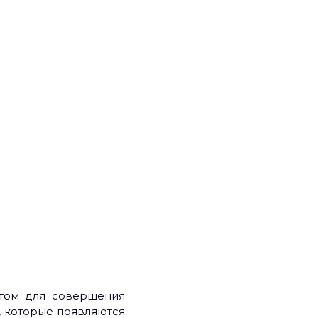
стом для совершения
, которые появляются