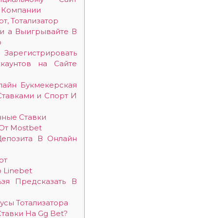
 Компании
т, Тотализатор
ки а Выигрывайте В
о
арегистрировать
каунтов на Сайте
лайн Букмекерская
Ставками и Спорт И
ные Ставки
От Mostbet
епозита В Онлайн
рт
 Linebet
зя Предсказать В
усы Тотализатора
Ставки На Gg Bet?