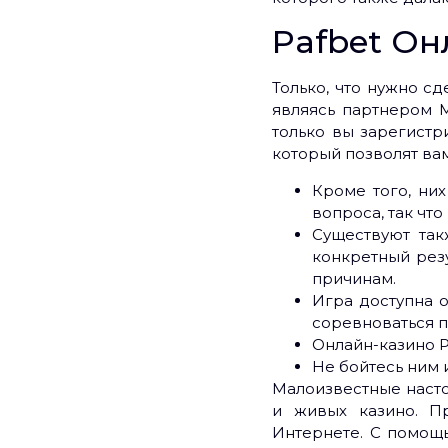
Pafbet Он
Только, что нужно сд
являясь партнером M
только вы зарегистр
который позволят вам
Кроме того, них
вопроса, так чт
Существуют та
конкретный рез
причинам.
Игра доступна о
соревноваться п
Онлайн-казино P
Не бойтесь ним 
Малоизвестные настол
и живых казино. Пр
Интернете. С помощ