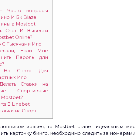
– Часто вопросы
ино И Бк Blaze
ины в Mostbet
ь Счет И Вывести
stbet Online?
 С Тысячами Игр
елали, Если Мне
мнить Пароль дли
e?
и На Спорт Для
артных Игр
елать Ставки на
ные Спортивные
 Mostbet?
rts В Linebet
тавки на Спорт
клонником хоккея, то Mostbet станет идеальным ме
нить карточку бинго, необходимо следить за номерами