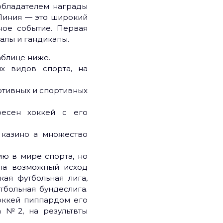
обладателем награды
 Линия — это широкий
ное событие. Первая
талы и гандикапы.
аблице ниже.
ых видов спорта, на
ртивных и спортивных
ресен хоккей с его
 казино а множество
ию в мире спорта, но
 на возможный исход
ая футбольная лига,
тбольная бундеслига.
оккей пиппардом его
а №2, на результвты