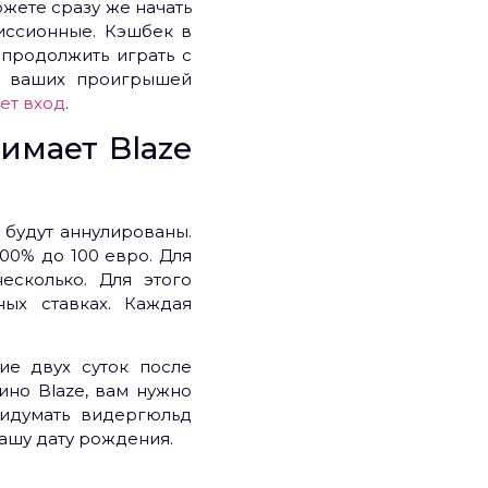
ожете сразу же начать
иссионные. Кэшбек в
 продолжить играть с
ть ваших проигрышей
ет вход
.
имает Blaze
будут аннулированы.
100% до 100 евро. Для
есколько. Для этого
ных ставках. Каждая
ие двух суток после
ино Blaze, вам нужно
ридумать видергюльд
вашу дату рождения.