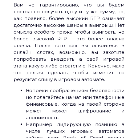
Вам не гарантировано, что вы будем
постоянно получать одну и ту же сумму, но,
как правило, более высокий RTP означает
достаточно высокие шансы в выигрыш. Нет
смысла особого трюка, чтобы выиграть, но
более высокий RTP – это более опасна
ставка. После того как вы освоитесь в
онлайн слотах, возможно, вы захотите
попробовать внедрить а свой игровой
этапа какую-либо стратегию. Конечно, мало
что нельзя сделать, чтобы изменит на
результат спину в игровом автомате.
Вопреки соображениям безопасности
но полагайтесь на чат или телефонные
финансовые, когда на твоей стороне
может может шифрование и
анонимность.
Например, лидирующую позицию в
числе лучших игровых автоматов
займет слот Book of Dead студии