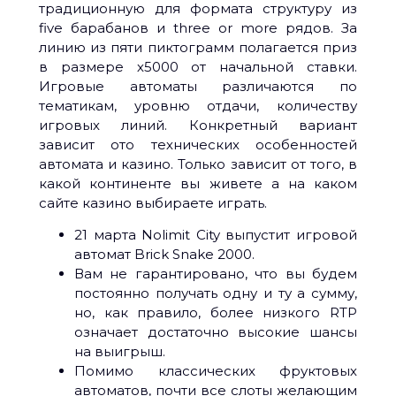
традиционную для формата структуру из
five барабанов и three or more рядов. За
линию из пяти пиктограмм полагается приз
в размере х5000 от начальной ставки.
Игровые автоматы различаются по
тематикам, уровню отдачи, количеству
игровых линий. Конкретный вариант
зависит ото технических особенностей
автомата и казино. Только зависит от того, в
какой континенте вы живете а на каком
сайте казино выбираете играть.
21 марта Nolimit City выпустит игровой
автомат Brick Snake 2000.
Вам не гарантировано, что вы будем
постоянно получать одну и ту а сумму,
но, как правило, более низкого RTP
означает достаточно высокие шансы
на выигрыш.
Помимо классических фруктовых
автоматов, почти все слоты желающим