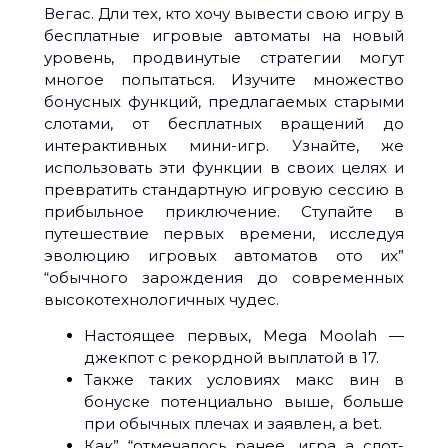
Вегас. Дли тех, кто хочу вывести свою игру в
бесплатные игровые автоматы на новый
уровень, продвинутые стратегии могут
многое попытаться. Изучите множество
бонусных функций, предлагаемых старыми
слотами, от бесплатных вращений до
интерактивных мини-игр. Узнайте, же
использовать эти функции в своих целях и
превратить стандартную игровую сессию в
прибыльное приключение. Ступайте в
путешествие первых времени, исследуя
эволюцию игровых автоматов ото их”
“обычного зарождения до современных
высокотехнологичных чудес.
Настоящее первых, Mega Moolah —
джекпот с рекордной выплатой в 17.
Также таких условиях макс вин в
бонуске потенциально выше, больше
при обычных плечах и заявлен, а bet.
Как” “отмечалось ранее, игра а слот-