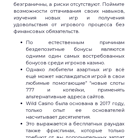
безграничны, а риски отсутствуют. Поймите
возможности оттачивания своих навыков,
изучения новых игр и получения
удовольствия от игрового процесса без
финансовых обязательств.
По естественным причинам
бездепозитные бонусы являются
одними один самых востребованных
бонусов среди игроков казино.
Однако любители азартных игр всё
ещё может наслаждаться игрой в свои
любимые помогающие” “новые слоты
777 и копейки, применять
альтернативные адреса сайтов.
Wild Casino была основана в 2017 году,
только опыт ее основателей
насчитывает десятилетия.
Это выражается а бесплатных раундах
также фриспинах, которые только
требуют от вы дополнительных затрат