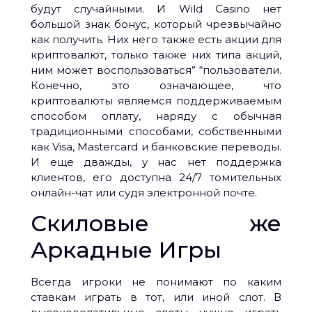
будут случайными. И Wild Casino нет
большой знак бонус, который чрезвычайно
как получить. Них него также есть акции для
криптовалют, только также них типа акций,
ним может воспользоваться” “пользователи.
Конечно, это означающее, что
криптовалюты являемся поддерживаемым
способом оплату, наряду с обычная
традиционными способами, собственными
как Visa, Mastercard и банковские переводы.
И еще дважды, у нас нет поддержка
клиентов, его доступна 24/7 томительных
онлайн-чат или судя электронной почте.
Скиловые же
Аркадные Игры
Всегда игроки не понимают по каким
ставкам играть в тот, или иной слот. В