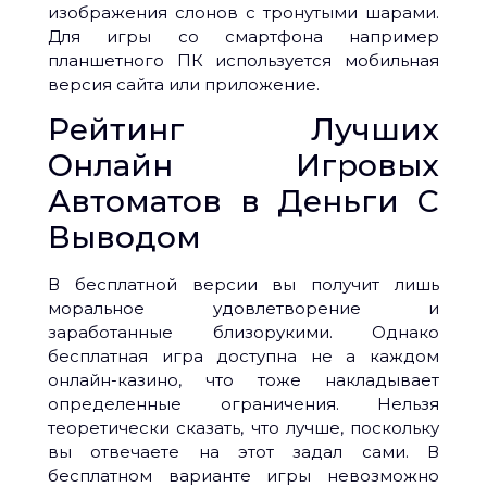
изображения слонов с тронутыми шарами.
Для игры со смартфона например
планшетного ПК используется мобильная
версия сайта или приложение.
Рейтинг Лучших
Онлайн Игровых
Автоматов в Деньги С
Выводом
В бесплатной версии вы получит лишь
моральное удовлетворение и
заработанные близорукими. Однако
бесплатная игра доступна не а каждом
онлайн-казино, что тоже накладывает
определенные ограничения. Нельзя
теоретически сказать, что лучше, поскольку
вы отвечаете на этот задал сами. В
бесплатном варианте игры невозможно