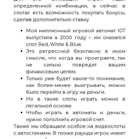
определенной комбинации, а сейчас в
слотах есть возможность покупать бонусы,
сделав дополнительно ставку.
Мой миллионный игровой автомат IGT
выпустила а 2000 году – им оказался
слот Red, White & Blue.
Это регрессной безопасно в ином
смысле, что когда вы проиграете, так
не сильно повредит вашим
финансовым целям.
Только уже будет какое-то понимание,
как более-менее выигрывать, можно
было перейти в игру на деньги.
Но в такие слоты играть можно в
легальной основе.
Чтобы играть в автоматы и деньги,
нужно пополнить игровой счет.
Также мы обращали особое на видеослоты
с автоспинами. В позже раунда игрок имеет