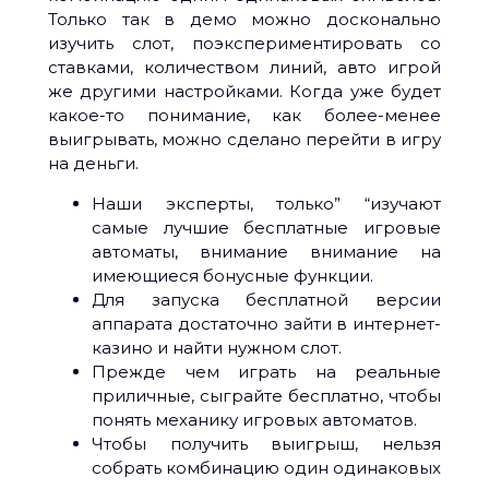
Только так в демо можно досконально
изучить слот, поэкспериментировать со
ставками, количеством линий, авто игрой
же другими настройками. Когда уже будет
какое-то понимание, как более-менее
выигрывать, можно сделано перейти в игру
на деньги.
Наши эксперты, только” “изучают
самые лучшие бесплатные игровые
автоматы, внимание внимание на
имеющиеся бонусные функции.
Для запуска бесплатной версии
аппарата достаточно зайти в интернет-
казино и найти нужном слот.
Прежде чем играть на реальные
приличные, сыграйте бесплатно, чтобы
понять механику игровых автоматов.
Чтобы получить выигрыш, нельзя
собрать комбинацию один одинаковых