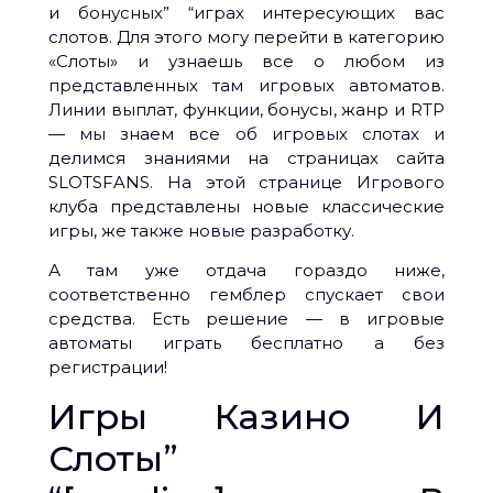
и бонусных” “играх интересующих вас
слотов. Для этого могу перейти в категорию
«Слоты» и узнаешь все о любом из
представленных там игровых автоматов.
Линии выплат, функции, бонусы, жанр и RTP
— мы знаем все об игровых слотах и
делимся знаниями на страницах сайта
SLOTSFANS. На этой странице Игрового
клуба представлены новые классические
игры, же также новые разработку.
А там уже отдача гораздо ниже,
соответственно гемблер спускает свои
средства. Есть решение — в игровые
автоматы играть бесплатно а без
регистрации!
Игры Казино И
Слоты”