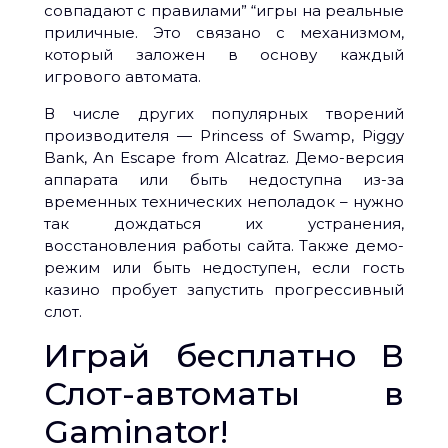
совпадают с правилами” “игры на реальные
приличные. Это связано с механизмом,
который заложен в основу каждый
игрового автомата.
В числе других популярных творений
производителя — Princess of Swamp, Piggy
Bank, An Escape from Alcatraz. Демо-версия
аппарата или быть недоступна из-за
временных технических неполадок – нужно
так дождаться их устранения,
восстановления работы сайта. Также демо-
режим или быть недоступен, если гость
казино пробует запустить прогрессивный
слот.
Играй бесплатно В
Слот-автоматы в
Gaminator!