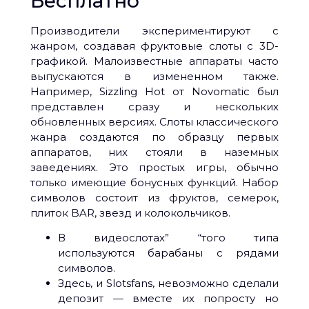
Бесплатно
Производители экспериментируют с
жанром, создавая фруктовые слоты с 3D-
графикой. Малоизвестные аппараты часто
выпускаются в измененном также.
Например, Sizzling Hot от Novomatic был
представлен сразу и нескольких
обновленных версиях. Слоты классического
жанра создаются по образцу первых
аппаратов, них стояли в наземных
заведениях. Это простых игры, обычно
только имеющие бонусных функций. Набор
символов состоит из фруктов, семерок,
плиток BAR, звезд и колокольчиков.
В видеослотах” “того типа
используются барабаны с рядами
символов.
Здесь, и Slotsfans, невозможно сделали
депозит — вместе их попросту но