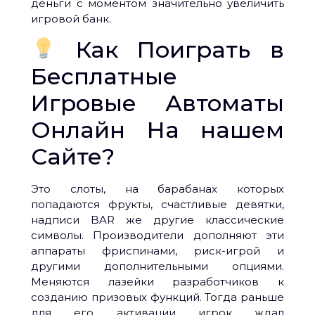
деньги с моментом значительно увеличить
игровой банк.
Как Поиграть в
Бесплатные
Игровые Автоматы
Онлайн На нашем
Сайте?
Это слоты, на барабанах которых
попадаются фрукты, счастливые девятки,
надписи BAR же другие классические
символы. Производители дополняют эти
аппараты фриспинами, риск-игрой и
другими дополнительными опциями.
Меняются лазейки разработчиков к
созданию призовых функций. Тогда раньше
для его активации игрок ждал