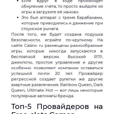
Если вдруг в ходе произойдёт
обнуление счёта, то просто выйдите из
игры а загрузите её наново.
Это был аппарат с тремя барабанами,
которые приводились и движение при
стоунское рычага.
После того, же будет создана подушка
безопасности, играйте по-крупному. На
сайте Casino. ru размещены разнообразные
игры, которые никогда запускаются в
бесплатной версии. Высокий RTP,
джекпоты, простое управление и другие
особенно позволяют компании оставаться
успешной почти 20 лет. Провайдер
регрессной создает рулетки же другие
азартные развлечения. Rainbow Queen, Dark
Queen, Ultimate Hot — вот лишь некоторые
популярные автоматы бренда.
Топ-5 Провайдеров на