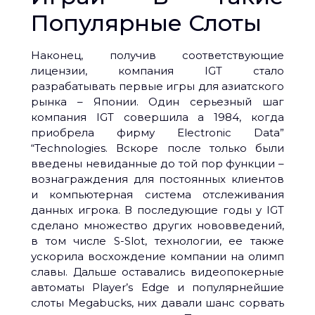
Популярные Слоты
Наконец, получив соответствующие
лицензии, компания IGT стало
разрабатывать первые игры для азиатского
рынка – Японии. Один серьезный шаг
компания IGT совершила а 1984, когда
приобрела фирму Electronic Data”
“Technologies. Вскоре после только были
введены невиданные до той пор функции –
вознаграждения для постоянных клиентов
и компьютерная система отслеживания
данных игрока. В последующие годы у IGT
сделано множество других нововведений,
в том числе S-Slot, технологии, ее также
ускорила восхождение компании на олимп
славы. Дальше оставались видеопокерные
автоматы Player’s Edge и популярнейшие
слоты Megabucks, них давали шанс сорвать