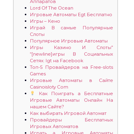
Аппаратов
Lord Of The Ocean
Игровые Автоматы Egt Бесплатно
Игры – Кено
Играй В самые Популярные
Слоты
Популярное Игровые Автоматы
Игры Казино И Слоты”
“[newline]игры В Социальных
Сетях: Igt на Facebook
Топ-5 Провайдеров на Free-slots
Games
Игровые Автоматы в Сайте
Casinoisloty Com
Как Поиграть а Бесплатные
Игровые Автоматы Онлайн На
нашем Сайте?
Как выбирать Игровой Автомат
Провайдеры Бесплатных
Игровых Автоматов
Играть а Игровые Автоматы