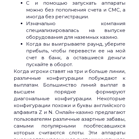
С и помощью запускать аппараты
можно без пополнения счета и СМС, а
иногда без регистрации.
Изначально компания
специализировалась на выпуске
оборудования для наземных казино.
Когда вы выигрываете раунд, уберите
прибыль, чтобы перевести ее на мой
счет в банк, а оставшиеся деньги
пускайте в оборот.
Когда игроки ставят на три и больше линии,
различные конфигурации побуждают к
выплатам. Большинство линий выплат в
высшем порядке формируют
диагональные конфигурации. Некоторые
конфигурации похожи и буквы английского
алфавита Z и N. Онлайн-казино предлагают
пользователям различные азартные забавы,
самыми популярными пообтесавшихся
которых считаются слоты. Эти аппараты