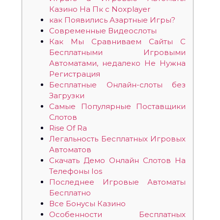
Казино На Пк с Noxplayer
как Появились Азартные Игры?
Современные Видеослоты
Как Мы Сравниваем Сайты С
Бесплатными Игровыми
Автоматами, недалеко Не Нужна
Регистрация
Бесплатные Онлайн-слоты без
Загрузки
Самые Популярные Поставщики
Слотов
Rise Of Ra
Легальность Бесплатных Игровых
Автоматов
Скачать Демо Онлайн Слотов На
Телефоны Ios
Последнее Игровые Автоматы
Бесплатно
Все Бонусы Казино
Особенности Бесплатных